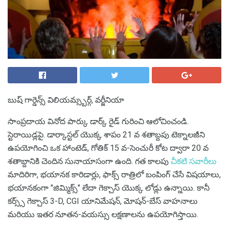
బుష్ గార్డెన్స్ విలియమ్స్బర్గ్, వర్జీనియా
సాంప్రదాయ వినోద పార్కు డార్క్ రైడ్ గురించి ఆలోచించండి.
స్టెరాయిడ్లపై. డార్కాస్టల్ యొక్క శాపం 21 వ శతాబ్దపు టెక్నాలజీని
ఉపయోగించి ఒక హాంటెడ్, గోతిక్ 15 వ-సెంచురీ కోట ద్వారా 20 వ
శతాబ్దానికి చెందిన సునాయాసంగా ఉంది. గత కాలపు
చీకటి సవారీలు
మాదిరిగా, భయానక కారిడార్లు, ఫాక్స్ రాత్రిలో బంపింగ్ చేసే విషయాలు,
భయానకంగా "జిమ్మిక్స్" లేదా గెక్చాస్ యొక్క లోడ్లు ఉన్నాయి. కానీ
కర్స్స్ గెక్చాస్ 3-D, CGI యానిమేషన్, మోషన్-బేస్ వాహనాలు
మరియు ఇతర నూతన-వయస్సు లక్షణాలను ఉపయోగిస్తాయి.