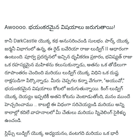
Awoooo. భయంకరమైన విషయాలు జరుగుతాయి!
కానీ DarkCastle యొక్క కథ అనుసరించండి సులభం. పార్క్ యొక్క
జర్మనీ విభాగంలో ఉన్న, ఈ రైడ్ బవేరియా రాజు లుడ్విగ్ II ఆధారంగా
ఉంటుంది. పూర్వ ప్రదర్శనలో ఇచ్చిన ధృవీకరణ ప్రకారం, భవిష్యత్ రాజు
ఒక రహస్యమైన మహిళను కలుసుకున్నాడు, అతను ఒక తోడేలుగా
రూపాంతరం చెందింది మరియు లుడ్విగ్ యొక్క విధిని ఒక దుష్ట
రాక్షసుడిగా పేర్కొన్నాడు. మీరు చెప్పగల కన్నా వేగంగా, "అయువో,"
భయంకరమైన విషయాలు కోటలో జరుగుతున్నాయి. కింగ్ లుడ్విగ్
యొక్క దెయ్యం ఇప్పటికీ అతని కోటను వెంటాడుతోంది, మనం ముందే
హెచ్చరించాము ... కాబట్టి ఈ విధంగా సరిచెయ్యండి మరియు అన్ని
కాలాల్లో కదిలే వాహనాలలో మీ చేతులు మరియు స్నివెలింగ్ సైకిళ్ళు
ఉంచండి.
స్లిఘ్స్ లుడ్విగ్ యొక్క అధ్యయనం, వంటగది మరియు ఒక భారీ