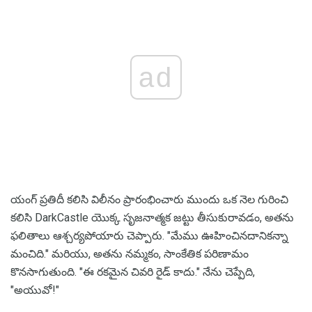
ad
యంగ్ ప్రతిదీ కలిసి విలీనం ప్రారంభించారు ముందు ఒక నెల గురించి
కలిసి DarkCastle యొక్క సృజనాత్మక జట్టు తీసుకురావడం, అతను
ఫలితాలు ఆశ్చర్యపోయారు చెప్పారు. "మేము ఊహించినదానికన్నా
మంచిది." మరియు, అతను నమ్మకం, సాంకేతిక పరిణామం
కొనసాగుతుంది. "ఈ రకమైన చివరి రైడ్ కాదు." నేను చెప్పేది,
"అయువో!"