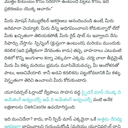
మొత్తం కుటుంబం కోసం సరదాగా ఉంటుంది పిల్లలు కోసం, ఇది
ప్రకరణము యొక్క ఆచారం."
మీరు మోషన్ సిమ్యులేటర్ ఆకర్షణలు ఆనందించండి ఉంటే, మీరు
జరిమానా చెయ్యాలి. మీరు దీన్ని అధిగమించాలని కోరుకున్నారో లేదో
మీకు ఖచ్చితంగా తెలియకపోతే, మీరు రైడ్ షాట్ ను ఇవ్వాలని నేను
సిఫార్సు చేస్తాను. స్పిన్నింగ్ (క్లుప్తంగా ఉంటుంది), మరియు ముందుకు
కదలిక (ఇది ప్రత్యేకంగా వేగవంతం కాదు) తప్ప, వాహనాలు ఎటువంటి
దిశలో కొన్ని అంగుళాల కన్నా ఎక్కువగా ఎక్కవు. చర్య చాలా తీవ్రమైతే,
మీరు మీ కళ్ళు మరియు భ్రమను మూసివేయవచ్చు, మీ ఆందోళనతో
పాటు, అణచివేయాలి. కానీ అడవి కదలికను పట్టుకోవడానికి మీ కళ్ళు
విస్తృతంగా తెరిచి ఉంచాలని మీరు కోరుకుంటారు.
యూనివర్సల్ ఓర్లాండో ద్వీపాలు సాహస వద్ద
స్పైడర్ మాన్ యొక్క ది
అమేజింగ్ అడ్వంచర్స్ ఆఫ్ ది అమేజింగ్ అడ్వంచర్స్
వంటి అనేక
లక్షణాలను DarkCastle ఉపయోగిస్తుంది.
ఇది మంచిదేనా? కాదు, కానీ స్పిడ్-మాన్ ఎక్కడైనా ఒకే
ఉత్తమ నేపథ్య
ఆకర్షణగా
భావించాలని గుర్తుంచుకోండి (మరియు యూనివర్సల్ దాని