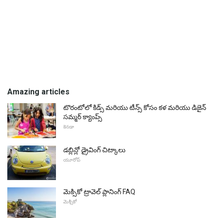
Amazing articles
టొరంటోలో కిడ్స్ మరియు టీన్స్ కోసం కళ మరియు డిజైన్
సమ్మర్ క్యాంప్స్
కెనడా
డబ్లిన్లో డ్రైవింగ్ చిట్కాలు
యూరోప్
మెక్సికో ట్రావెల్ ప్లానింగ్ FAQ
మెక్సికో