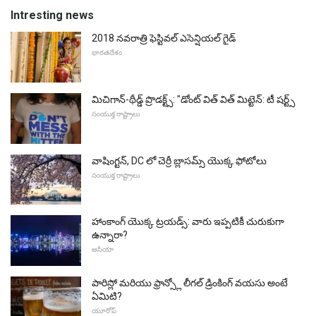
Intresting news
2018 నవరాత్రి ఫెస్టివల్ ఎసెన్షియల్ గైడ్
భారతదేశం
మిచిగాన్-థీడ్డ్ ప్రొడక్ట్స్: "డోంట్ విత్ విత్ మిట్టెన్: టీ షర్ట్స్
సంయుక్త రాష్ట్రాలు
వాషింగ్టన్, DC లో చెర్రీ బ్లాసమ్స్ యొక్క ఫోటోలు
సంయుక్త రాష్ట్రాలు
హాంకాంగ్ యొక్క ట్రయడ్స్: వారు ఇప్పటికీ చురుకుగా
ఉన్నారా?
ఆసియా
పారిస్లో మరియు ఫ్రాన్స్లో లీగల్ డ్రింకింగ్ వయసు అంటే
ఏమిటి?
యూరోప్