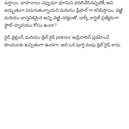
వస్తాయి. వాహనాలు ఎప్పుడూ భూమిని వదిలివేసినప్పటికీ, అవి
అద్భుతంగా పెరుగుతున్నాయని మరియు ఫ్రీఫాల్ గా కనిపిస్తాయి. వెఱ్ఱి
మరియు వాస్తవికమైన అన్ని వెఱ్ఱి చర్యలతో, డార్క్ కాస్టెలే ప్రత్యేకంగా
స్టౌట్-హృదయం కోసం ఉందా?
రైడ్ థ్రిల్లింగ్, మరియు థ్రిల్ రైడ్ junkies 'అడ్రినాలిన్ ప్రవహించే
పొందుటకు ఖచ్చితంగా ఉండగా, అది ఒక పూర్తి వంపు థ్రిల్ రైడ్ కాదు.