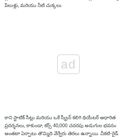
పేలుళ్లు, మరియు నీటి చుక్కలు.
ad
కాని స్టాటిక్ సీట్లు మరియు ఒకే స్క్రీన్ కలిగి థియేటర్ ఆధారిత
ప్రదర్శనలు, కాకుండా, కర్స్ 40,000 చదరపు అడుగుల భవనం
అంతటా ఏర్పాటు తొమ్మిది వేర్వేరు తెరలు ఉన్నాయి. చీకటి-రైడ్