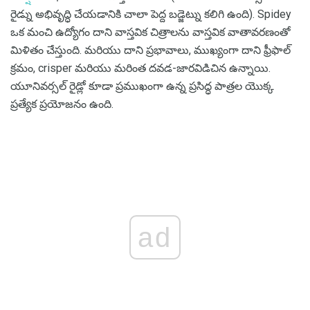
రైడ్ను అభివృద్ధి చేయడానికి చాలా పెద్ద బడ్జెట్ను కలిగి ఉంది). Spidey
ఒక మంచి ఉద్యోగం దాని వాస్తవిక చిత్రాలను వాస్తవిక వాతావరణంతో
మిళితం చేస్తుంది. మరియు దాని ప్రభావాలు, ముఖ్యంగా దాని ఫ్రీఫాల్
క్రమం, crisper మరియు మరింత దవడ-జారవిడిచిన ఉన్నాయి.
యూనివర్సల్ రైడ్లో కూడా ప్రముఖంగా ఉన్న ప్రసిద్ధ పాత్రల యొక్క
ప్రత్యేక ప్రయోజనం ఉంది.
ad