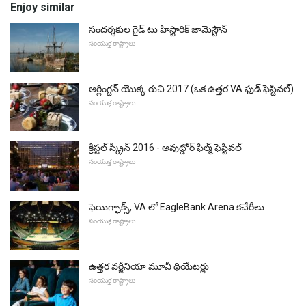
Enjoy similar
సందర్శకుల గైడ్ టు హిస్టారిక్ జామెస్టౌన్
సంయుక్త రాష్ట్రాలు
అర్లింగ్టన్ యొక్క రుచి 2017 (ఒక ఉత్తర VA ఫుడ్ ఫెస్టివల్)
సంయుక్త రాష్ట్రాలు
క్రిస్టల్ స్క్రీన్ 2016 - అవుట్డోర్ ఫిల్మ్ ఫెస్టివల్
సంయుక్త రాష్ట్రాలు
ఫెయిగ్ఫాక్స్, VA లో EagleBank Arena కచేరీలు
సంయుక్త రాష్ట్రాలు
ఉత్తర వర్జీనియా మూవీ థియేటర్లు
సంయుక్త రాష్ట్రాలు