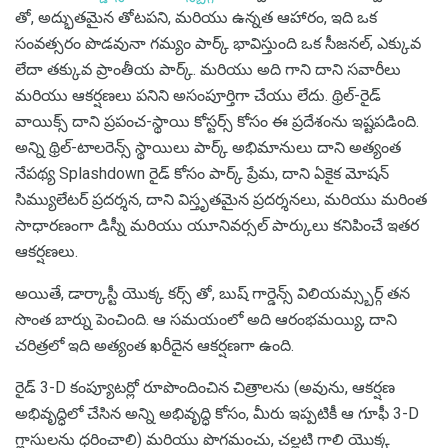
తో, అద్భుతమైన తోటపని, మరియు ఉన్నత ఆహారం, ఇది ఒక
సంవత్సరం పొడవునా గమ్యం పార్క్ భావిస్తుంది ఒక సీజనల్, ఎక్కువ
లేదా తక్కువ ప్రాంతీయ పార్క్. మరియు అది గాని దాని సవారీలు
మరియు ఆకర్షణలు పనిని అసంపూర్తిగా చేయు లేదు. థ్రిల్-రైడ్
వాయిక్స్ దాని ప్రపంచ-స్థాయి కోస్టర్స్ కోసం ఈ ప్రదేశంను ఇష్టపడింది.
అన్ని థ్రిల్-టాలరెన్స్ స్థాయిలు పార్క్ అభిమానులు దాని అత్యంత
నేపథ్య Splashdown రైడ్ కోసం పార్క్ ప్రేమ, దాని ఏకైక మోషన్
సిమ్యులేటర్ ప్రదర్శన, దాని విస్తృతమైన ప్రదర్శనలు, మరియు మరింత
సాధారణంగా డిస్నీ మరియు యూనివర్సల్ పార్కులు కనిపించే ఇతర
ఆకర్షణలు.
అయితే, డార్కాస్టీ యొక్క కర్స్ తో, బుష్ గార్డెన్స్ విలియమ్స్బర్గ్ తన
సొంత బార్ను పెంచింది. ఆ సమయంలో అది ఆరంభమయ్యి, దాని
చరిత్రలో ఇది అత్యంత ఖరీదైన ఆకర్షణగా ఉంది.
రైడ్ 3-D కంప్యూటర్లో రూపొందించిన చిత్రాలను (అవును, ఆకర్షణ
అభివృద్ధిలో చేసిన అన్ని అభివృద్ధి కోసం, మీరు ఇప్పటికీ ఆ గూఫీ 3-D
గ్లాసులను ధరించాలి) మరియు పొగమంచు, చల్లటి గాలి యొక్క