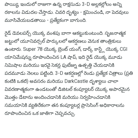
పొయ్యి, ఇందులో రాజుగా ఉన్న రాక్షసుడు 3-D అల్లకల్లోలం అన్ని
రకాలను విడుదల చేస్తాడు. చివరి దృశ్యం - క్షమించండి, నా పెదవులు
మూసివేయబడతాయి - ప్రత్యేకంగా బాగుంది.
రైడ్ డెవలపర్స్ యొక్క వంశపు బాగా ఆకట్టుకుంటుంది. సృజనాత్మక
జట్టులో యూనివర్సల్ పార్కులలో ఆకర్షణలు వెనుక తాంత్రికులు
ఉంటారు. Super 78 యొక్క బ్రెంట్ యంగ్, డార్క్ కాస్ట్లే యొక్క CGI
యానిమేషన్ను రూపొందించిన LA షాప్, ఇది రైడ్ యొక్క మూడు
నిమిషాల మరియు ఇరవై సెకన్ల ఫుటేజ్ను ఉత్పత్తి చేయడానికి
పదమూడు నెలలు పట్టింది. 3-D ఆకర్షణల్లో రెండు ప్రత్యేక చిత్రాలు (ప్రతి
కంటికి ఒకటి) అవసరం మరియు DarkCastle దృశ్యాలు చాలా
వివరణాత్మకంగా ఉండటంతో డిజిటల్ కంప్యూటర్ యొక్క అపారమైన
మొత్తం డేటాను అందించడానికి మరియు నిర్వహించడానికి
సమయానికి వ్యతిరేకంగా తన కంప్యూటర్ల ప్రాసెసింగ్ అధికారాలను
రూపొందించిన ఒక జాతిగా చెప్పవచ్చు.