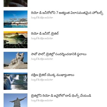
రియో డి జనీరోలోని 7 అత్యంత విలాసవంతమైన హోటల్స్
సెంట్రల్ & దక్షిణ అమెరికా
రియో డి జనీరో, బ్రెజిల్
సెంట్రల్ & దక్షిణ అమెరికా
సావో పాలో, బ్రెజిల్లో సందర్శించడానికి స్థలాలు
సెంట్రల్ & దక్షిణ అమెరికా
దక్షిణ బ్రెజిల్ యొక్క ముఖ్యాంశాలు
సెంట్రల్ & దక్షిణ అమెరికా
బ్రెజిల్లోని రియో ​​డి జనైరోలో టాప్ థింగ్స్ చేయండి
సెంట్రల్ & దక్షిణ అమెరికా