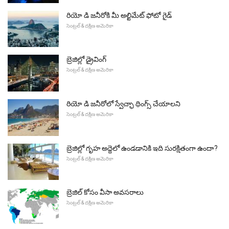
రియో డి జనీరోకి మీ అల్టిమేట్ ఫోటో గైడ్
సెంట్రల్ & దక్షిణ అమెరికా
బ్రెజిల్లో డ్రైవింగ్
సెంట్రల్ & దక్షిణ అమెరికా
రియో డి జనీరోలో స్వేచ్ఛా థింగ్స్ చేయాలని
సెంట్రల్ & దక్షిణ అమెరికా
బ్రెజిల్లో గృహ అద్దెలో ఉండడానికి ఇది సురక్షితంగా ఉందా?
సెంట్రల్ & దక్షిణ అమెరికా
బ్రెజిల్ కోసం వీసా అవసరాలు
సెంట్రల్ & దక్షిణ అమెరికా