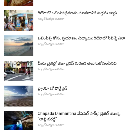
రియోలో ఒలింపిక్ క్రీడలను చూడటానికి ఉత్తమ బార్లు
సెంట్రల్ & దక్షిణ అమెరికా
ఒలింపిక్స్ కోసం ప్రయాణం చిట్కాలు: రియోలో సేఫ్ స్టే ఎలా
సెంట్రల్ & దక్షిణ అమెరికా
మీరు బ్రెజిల్లో జిజా వైరస్ గురించి తెలుసుకోవలసినది
సెంట్రల్ & దక్షిణ అమెరికా
ప్రైయా డో ఫోర్టే గైడ్
సెంట్రల్ & దక్షిణ అమెరికా
Chapada Diamantina నేషనల్ పార్క్: బ్రెజిల్ యొక్క
"లాస్ట్ వరల్డ్"
సెంట్రల్ & దక్షిణ అమెరికా