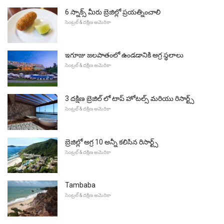
6 స్నాక్స్ మీరు బ్రెజిల్లో ప్రయత్నించాలి
సెంట్రల్ & దక్షిణ అమెరికా
ఇగూజు జలపాతంలో ఉండడానికి అగ్ర స్థలాలు
సెంట్రల్ & దక్షిణ అమెరికా
3 దక్షిణ బ్రెజిల్ లో టాప్ హోటల్స్ మరియు రిసార్ట్స్
సెంట్రల్ & దక్షిణ అమెరికా
బ్రెజిల్లో అగ్ర 10 అన్నీ కలిసిన రిసార్ట్స్
సెంట్రల్ & దక్షిణ అమెరికా
Tambaba
సెంట్రల్ & దక్షిణ అమెరికా