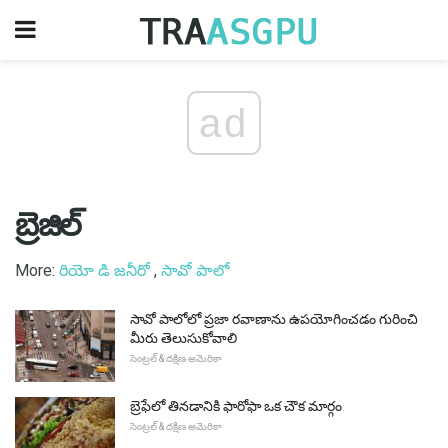
ad
బ్రెజిల్
More:
రియో డి జనీరో
,
సావో పాలో
సావో పాలోలో ప్రజా రవాణాను ఉపయోగించడం గురించి
మీరు తెలుసుకోవాలి
సెంట్రల్ & దక్షిణ అమెరికా
బ్రెఫేలో తినడానికి ఫారోఫా ఒక చౌక మార్గం
సెంట్రల్ & దక్షిణ అమెరికా