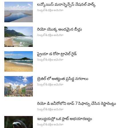
లన్కోయిస్ మరాన్నెన్సేస్ నేషనల్ పార్క్
సెంట్రల్ & దక్షిణ అమెరికా
రియో యొక్క అందమైన బీచ్లు
సెంట్రల్ & దక్షిణ అమెరికా
ప్రైయా డ రోసా ట్రావెల్ గైడ్
సెంట్రల్ & దక్షిణ అమెరికా
బ్రెజిల్ లో అత్యంత ప్రసిద్ధ నగరాలు
సెంట్రల్ & దక్షిణ అమెరికా
రియో డి జనీరోలోని టాప్ 7 సిఫార్సు చేసిన రెస్టారెంట్లు
సెంట్రల్ & దక్షిణ అమెరికా
ఇల్యుయస్లో ఒక స్లాట్ అభయారణ్యం
సెంట్రల్ & దక్షిణ అమెరికా