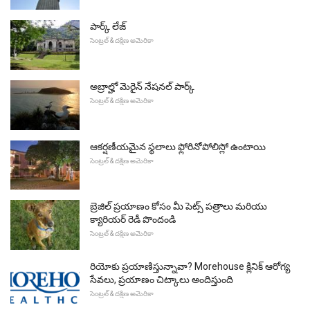
పార్క్ లేజ్
సెంట్రల్ & దక్షిణ అమెరికా
అబ్రాల్హో మెరైన్ నేషనల్ పార్క్
సెంట్రల్ & దక్షిణ అమెరికా
ఆకర్షణీయమైన స్థలాలు ఫ్లోరినోపోలిస్లో ఉంటాయి
సెంట్రల్ & దక్షిణ అమెరికా
బ్రెజిల్ ప్రయాణం కోసం మీ పెట్స్ పత్రాలు మరియు
క్యారియర్ రెడీ పొందండి
సెంట్రల్ & దక్షిణ అమెరికా
రియోకు ప్రయాణిస్తున్నావా? Morehouse క్లినిక్ ఆరోగ్య
సేవలు, ప్రయాణం చిట్కాలు అందిస్తుంది
సెంట్రల్ & దక్షిణ అమెరికా