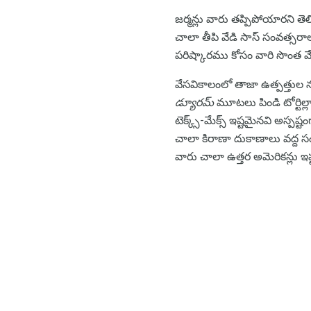
జర్మన్లు ​​వారు తప్పిపోయారని త
చాలా తీపి వేడి సాస్ సంవత్సరా
పరిష్కారము కోసం వారి సొంత
వేసవికాలంలో తాజా ఉత్పత్తు
డ్యూరమ్
మూటలు పిండి టోర్టిల్ల
టెక్క్స్-మేక్స్ ఇష్టమైనవి అస్ప
చాలా కిరాణా దుకాణాలు వద్ద సం
వారు చాలా ఉత్తర అమెరికన్లు 