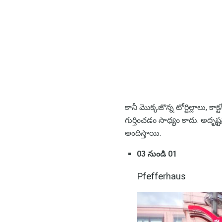
కానీ మొక్కజొన్న టోర్టిల్లాలు, కా
గుర్తించడం సాధ్యం కాదు. అదృష
అందిస్తాయి.
03 నుండి 01
Pfefferhaus