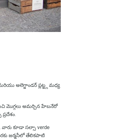
ియు అలెగ్జాండర్ ప్లట్జ్ల మధ్య
 రుచి మొగ్గలు అమర్చిన హేబనేరో
ప్రదేశం.
స్. వారు కూడా సల్సా verde
రకు జర్మనీలో తేలికపాటి