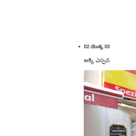
02 యొక్క 03
అక్కి ఎస్పన