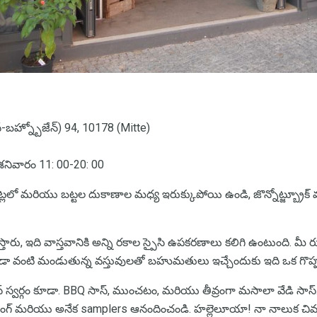
 (ఎస్-బహ్న్బోజేన్) 94, 10178 (Mitte)
నివారం 11: 00-20: 00
లో మరియు బట్టల దుకాణాల మధ్య ఇరుక్కుపోయి ఉండి, జొన్నోట్జ్బ్రూక్ మర
్తారు, ఇది వాస్తవానికి అన్ని రకాల స్పైసి ఉపకరణాలు కలిగి ఉంటుంది. మీ
ి సోడా వంటి మండుతున్న వస్తువులతో బహుమతులు ఇచ్చేందుకు ఇది ఒక గొప్ప 
ి సాస్ స్వర్గం కూడా. BBQ సాస్, ముంచటం, మరియు తీవ్రంగా మసాలా వేడి సా
ూ షాపింగ్ మరియు అనేక samplers ఆనందించండి. హల్లెలూయా! నా నాలుక చివ