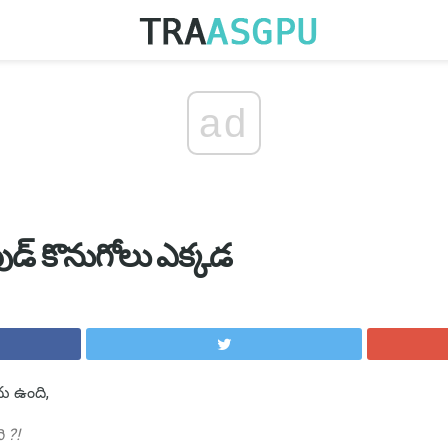
ad
న్ ఫుడ్ కొనుగోలు ఎక్కడ
దు ఉంది,
 ?!