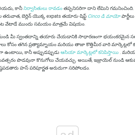
ెలియదు, కానీ
నిర్వాసితులు రావడం
తప్పనిసరిగా దాని లేమిని గమనించిం
ల తరువాత, బెర్లిన్ యొక్క expats తయారు-షిఫ్ట్
Cinco డి మాయో
పార్టీలు
 వేట వేటాడే ముందు సమయం మాత్రమే విషయం.
ల నుండి మీ స్వంతదాన్ని తయారు చేయడానికి సాధారణంగా భయంకరమైన స
ాలు కోసం తగిన ప్రత్యామ్నాయం మరియు తాజా కొత్తిమీర వారి మార్కెట్లలో కనిపి
ష్టంగా ఉంటాయి, కానీ అప్పుడప్పుడు
ఆసియా మార్కెట్లలో కనిపిస్తాయి
. మరియు
వత్సరం పొడవునా కొనుగోలు చేయవచ్చు. అయితే, ఇజ్రాయెల్ నుండి ఆకుపచ్చ
ఇష్టపడతారు హస్ పరిపూర్ణత అరుదుగా సరిపోలడం.