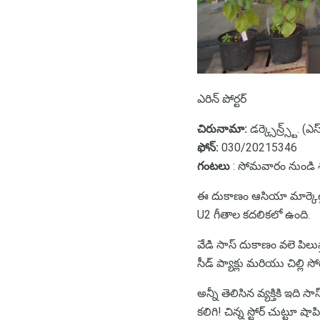
ఎరిన్ పోర్టర్
చిరునామా:
డర్క్సెన్ర్స్ట్.
ఫోన్:
030/20215346
గంటలు
: సోమవారం నుండి శ
ఈ దుకాణం ఆసియా మార్కెట్ల
U2 గీతాల కదలికలో ఉంది.
వేడి సాస్ దుకాణం వలె పిలుస
సీడ్ ప్యాక్లు మరియు చిల్ల
అన్నీ తెలిసిన వ్యక్తికి ఇద
కలిగి! చిన్న స్టోర్ చుట్ట