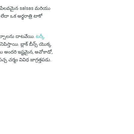
ది. పేలవమైన salsas మరియు
 లేదా ఒక అర్థరాత్రి టాకో
ల్సాలను దాటవేయి.
టర్కీ
స్తాయి. బ్లాక్ బీన్స్ యొక్క
 అందరి ఇష్టమైన, అవోకాడో,
 చర్మం వివిధ జాగ్రత్తపడు.