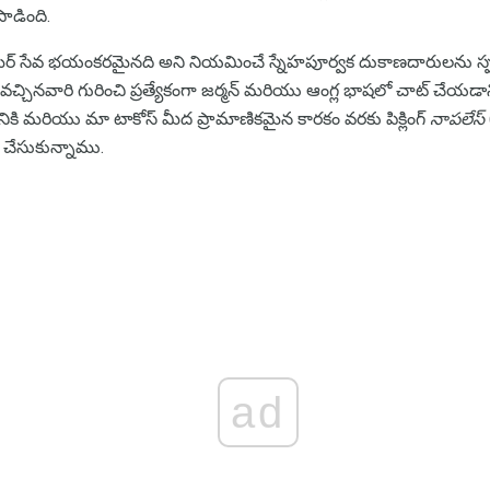
ాడింది.
్ కస్టమర్ సేవ భయంకరమైనది అని నియమించే స్నేహపూర్వక దుకాణదారులను స్పష
చ్చినవారి గురించి ప్రత్యేకంగా జర్మన్ మరియు ఆంగ్ల భాషలో చాట్ చేయడాన
డానికి మరియు మా టాకోస్ మీద ప్రామాణికమైన కారకం వరకు పిక్లింగ్
నాపలేస్
 చేసుకున్నాము.
ad