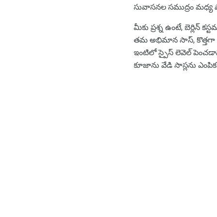
సువాసనల సముద్రం మధ్య ప
మీకు ప్రశ్న ఉంటే, బెర్లిన
తమ అభిమాన సాస్, కొత్తగా వ
ఇంటిలో స్పైస్ లెవెల్ పెంచ
కూజాను వేడి సాస్లను ఎంపిక