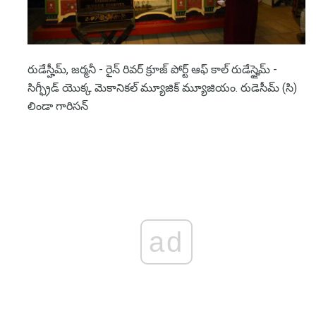
రుడేస్హీమ్, జర్మనీ - రైన్ రివర్ క్రూజ్ పోర్ట్ ఆఫ్ కాల్ రుడేస్హైమ్ -
సిగ్ఫ్రీడ్ యొక్క మెకానికల్ మ్యూజిక్ మ్యూజియం. రుడెసీమ్ (సి)
లిండా గారిసన్
ad