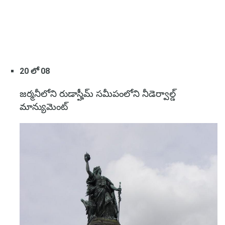
20 లో 08
జర్మనీలోని రుడాస్హీమ్ సమీపంలోని నీడెర్వాల్డ్
మాన్యుమెంట్