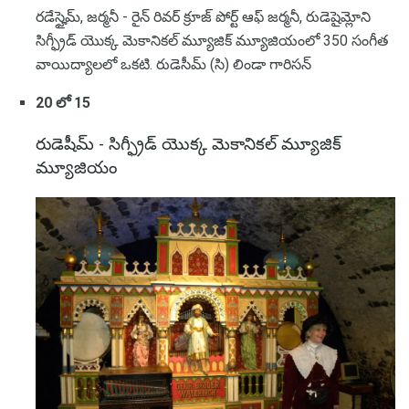
రడేస్హైమ్, జర్మనీ - రైన్ రివర్ క్రూజ్ పోర్ట్ ఆఫ్ జర్మనీ, రుడెషైమ్లోని
సిగ్ఫ్రీడ్ యొక్క మెకానికల్ మ్యూజిక్ మ్యూజియంలో 350 సంగీత
వాయిద్యాలలో ఒకటి. రుడెసీమ్ (సి) లిండా గారిసన్
20 లో 15
రుడెషీమ్ - సిగ్ఫ్రీడ్ యొక్క మెకానికల్ మ్యూజిక్
మ్యూజియం