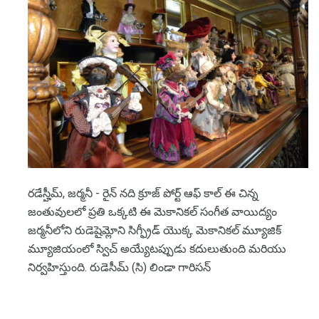
రడేస్హీమ్, జర్మనీ - రైన్ నది క్రూజ్ పోర్ట్ ఆఫ్ కాల్ ఈ చిన్న
జంతువులలో ప్రతి ఒక్కటి ఈ మెకానికల్ సంగీత వాయిద్యం
జర్మనీలోని రుడెషైమ్లోని సిగ్ఫ్రీడ్ యొక్క మెకానికల్ మ్యూజిక్
మ్యూజియంలో స్విచ్ అయ్యేటప్పుడు కదులుతుంది మరియు
నిర్వహిస్తుంది. రుడెసీమ్ (సి) లిండా గారిసన్