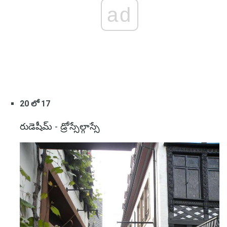
ad
20 లో 17
రుడెషీమ్ - డ్రోస్సేల్గాస్సే