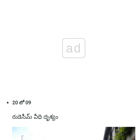
ad
20 లో 09
రుడెసీమ్ వీధి దృశ్యం