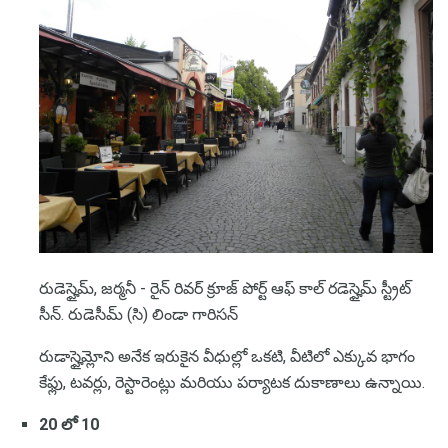
రుడెస్హైమ్, జర్మనీ - రైన్ రివర్ క్రూజ్ పోర్ట్ ఆఫ్ కాల్ రడెస్హైమ్ స్ట్రీట్
సీన్. రుడెసీమ్ (సి) లిండా గారిసన్
రుడాస్హైమ్లోని అనేక ఇరుకైన వీధుల్లో ఒకటి, వీటిలో ఎక్కువ భాగం
కేఫ్లు, టవర్లు, రెస్టారెంట్లు మరియు పర్యాటక దుకాణాలు ఉన్నాయి.
20 లో 10