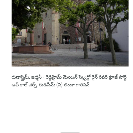
రుడాస్హైమ్, జర్మనీ - రెడ్డిహైమ్ మెయిన్ స్క్వేర్లో రైన్ రివర్ క్రూజ్ పోర్ట్
ఆఫ్ కాల్ చర్చ్. రుడెసీమ్ (సి) లిండా గారిసన్