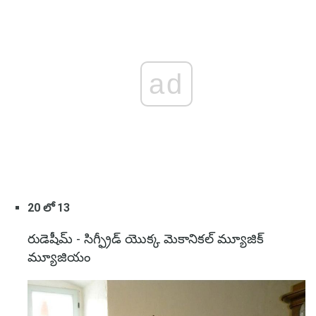
ad
20 లో 13
రుడెషీమ్ - సిగ్ఫ్రీడ్ యొక్క మెకానికల్ మ్యూజిక్
మ్యూజియం