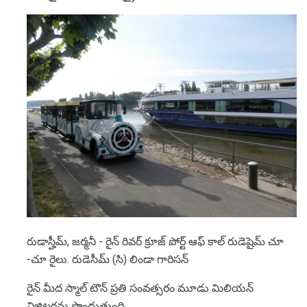
రుడాస్హీమ్, జర్మనీ - రైన్ రివర్ క్రూజ్ పోర్ట్ ఆఫ్ కాల్ రుడెషైమ్ చూ
-చూ రైలు. రుడెసీమ్ (సి) లిండా గారిసన్
రైన్ మీద స్మాల్ టౌన్ ప్రతి సంవత్సరం మూడు మిలియన్
విజిటర్లను పొందుతుంది