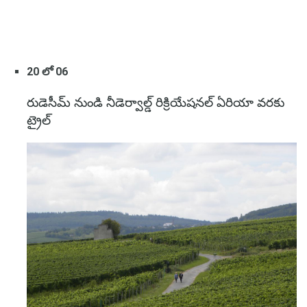
20 లో 06
రుడెసీమ్ నుండి నీడెర్వాల్డ్ రిక్రియేషనల్ ఏరియా వరకు
ట్రైల్