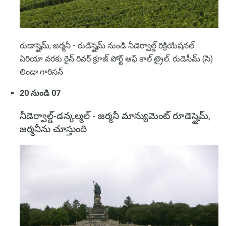
రుడాస్హైమ్, జర్మనీ - రుడేస్హైమ్ నుండి నీడెర్వాల్డ్ రిక్రియేషనల్
ఏరియా వరకు రైన్ రివర్ క్రూజ్ పోర్ట్ ఆఫ్ కాల్ ట్రైల్. రుడెసీమ్ (సి)
లిండా గారిసన్
20 నుండి 07
నీడెర్వాల్డ్-డన్కల్మల్ - జర్మనీ మాన్యుమెంట్ రూడెస్హైమ్,
జర్మనీను చూస్తుంది