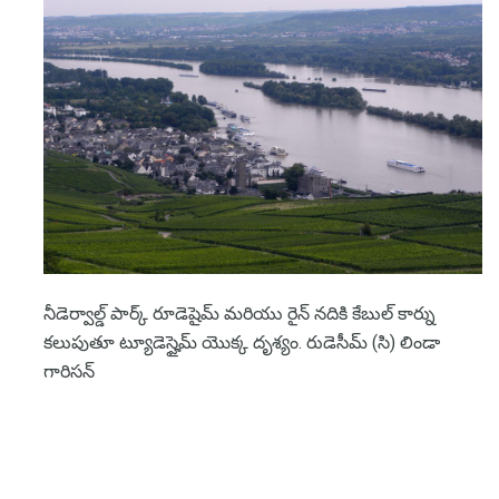
నీడెర్వాల్డ్ పార్క్ రూడెషైమ్ మరియు రైన్ నదికి కేబుల్ కార్ను
కలుపుతూ ట్యూడెస్హైమ్ యొక్క దృశ్యం. రుడెసీమ్ (సి) లిండా
గారిసన్