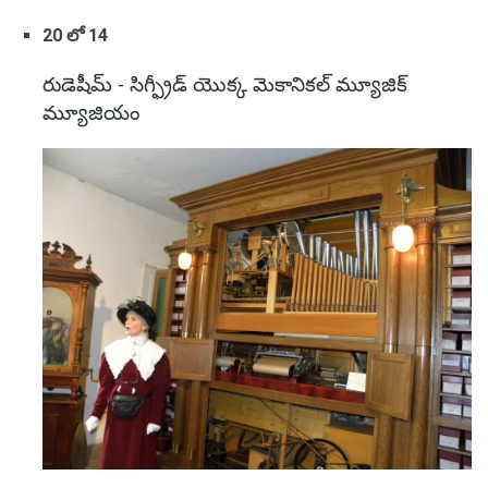
20 లో 14
రుడెషీమ్ - సిగ్ఫ్రీడ్ యొక్క మెకానికల్ మ్యూజిక్
మ్యూజియం