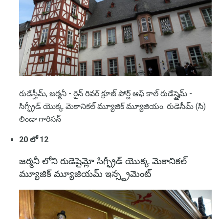
రుడేస్హీమ్, జర్మనీ - రైన్ రివర్ క్రూజ్ పోర్ట్ ఆఫ్ కాల్ రుడేస్హైమ్ -
సిగ్ఫ్రీడ్ యొక్క మెకానికల్ మ్యూజిక్ మ్యూజియం. రుడెసీమ్ (సి)
లిండా గారిసన్
20 లో 12
జర్మనీ లోని రుడెషైమ్లో సిగ్ఫ్రీడ్ యొక్క మెకానికల్
మ్యూజిక్ మ్యూజియమ్ ఇన్స్ట్రమెంట్