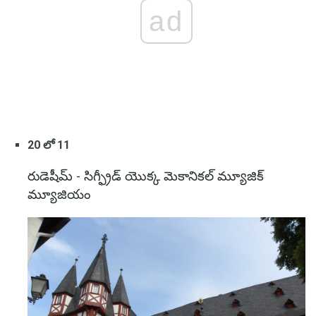
ad
20 లో 11
రుడెషీమ్ - సిగ్ఫ్రీడ్ యొక్క మెకానికల్ మ్యూజిక్
మ్యూజియం