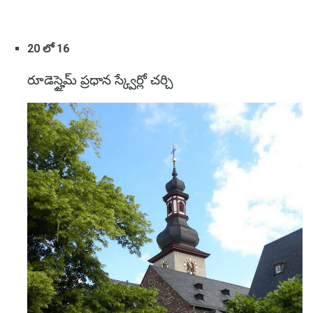
20 లో 16
రూడెస్హైమ్ ప్రధాన స్క్వేర్లో చర్చి