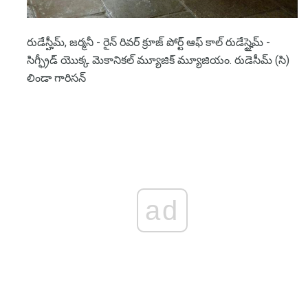
రుడేస్హీమ్, జర్మనీ - రైన్ రివర్ క్రూజ్ పోర్ట్ ఆఫ్ కాల్ రుడేస్హైమ్ -
సిగ్ఫ్రీడ్ యొక్క మెకానికల్ మ్యూజిక్ మ్యూజియం. రుడెసీమ్ (సి)
లిండా గారిసన్
ad