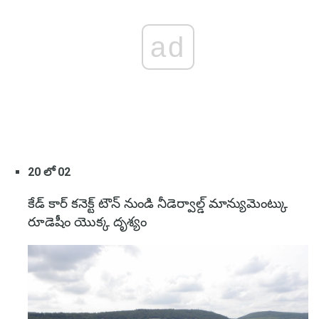
ad
20 లో 02
కేడ్ కార్ కనెక్ట్ టౌన్ నుండి నీడెర్వాల్డ్ మాన్యుమెంట్కు
రూడెషీం యొక్క దృశ్యం