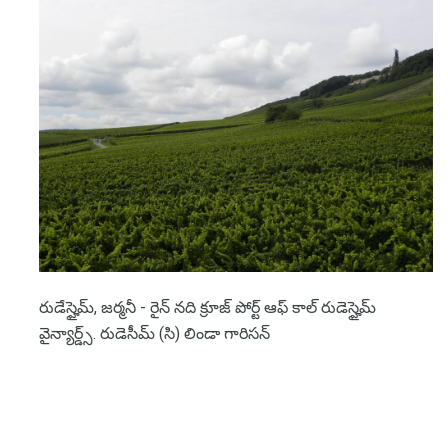
రుడేస్హైమ్, జర్మనీ - రైన్ నది క్రూజ్ పోర్ట్ ఆఫ్ కాల్ రుడెస్హైమ్
వైన్యార్డ్స్. రుడెసీమ్ (సి) లిండా గారిసన్