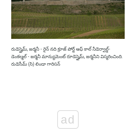
రుడెస్హైమ్, జర్మనీ - రైన్ నది క్రూజ్ పోర్ట్ ఆఫ్ కాల్ నీడెర్వాల్డ్-
డెంకల్మల్ - జర్మనీ మాన్యుమెంట్ రూడెస్హైమ్, జర్మనీని విస్మరించింది.
రుడెసీమ్ (సి) లిండా గారిసన్
ad