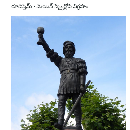
రూడెషైమ్ - మెయిన్ స్క్వేర్లోని విగ్రహం