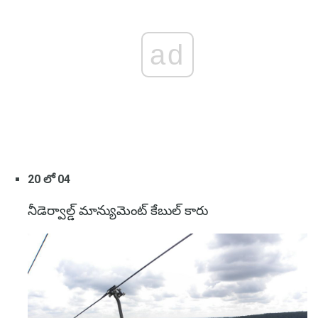
ad
20 లో 04
నీడెర్వాల్డ్ మాన్యుమెంట్ కేబుల్ కారు