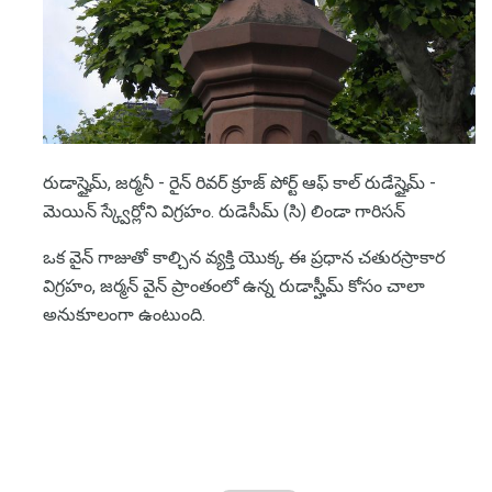
రుడాస్హైమ్, జర్మనీ - రైన్ రివర్ క్రూజ్ పోర్ట్ ఆఫ్ కాల్ రుడేస్హైమ్ -
మెయిన్ స్క్వేర్లోని విగ్రహం. రుడెసీమ్ (సి) లిండా గారిసన్
ఒక వైన్ గాజుతో కాల్చిన వ్యక్తి యొక్క ఈ ప్రధాన చతురస్రాకార
విగ్రహం, జర్మన్ వైన్ ప్రాంతంలో ఉన్న రుడాస్హీమ్ కోసం చాలా
అనుకూలంగా ఉంటుంది.