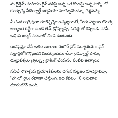
ను రైడ్షైమ్ మరియు రైన్ నదిపై ఉన్న ఒక కొండపై ఉన్న పార్క్ లో
కూర్చున్న నీడెర్వాల్డ్ జర్మనియా మాన్యుమెంట్కు వెళ్లవచ్చు.
మీ ఓడ రాత్రిపూట రూడెషైమ్లో ఉన్నట్లయితే, మీరు పట్టణం యొక్క
అత్యంత రద్దీగా ఉండే లేన్, డ్రోస్సేల్గస్సే, టవర్లుతో కప్పబడి, హామీ
ఇచ్చిన జర్మన్ సరదాతో నిండి ఉంటుంది.
రుడెషైమ్లో చేసే ఇతర అంశాలు రింగౌర్ వైన్ మ్యూజియం, వైన్
సెల్లార్లలో కొన్నింటిని సందర్శించడం లేదా నైడర్వాల్డ్ పార్కు
చుట్టుపక్కల ట్రైల్స్ను హైకింగ్ చేయడం వంటివి ఉన్నాయి.
నడిచే నౌకాశ్రయ ప్రయాణీకులను దిగువ పట్టణం రూడెహైమ్కు
"చో-చో" రైలు రవాణా చేస్తుంది, ఇది కేవలం 10 నిమిషాల
దూరంలోనే ఉంది.