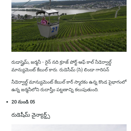
రుడాస్హైమ్, జర్మనీ - రైన్ నది క్రూజ్ పోర్ట్ ఆఫ్ కాల్ నీడెర్వాల్డ్
మాన్యుమెంట్ కేబుల్ కారు. రుడెసీమ్ (సి) లిండా గారిసన్
నీడెర్వాల్డ్ మాన్యుమెంట్ కేబుల్ కార్ స్మారకం ఉన్న కొండ పైభాగంలో
ఉన్న జర్మనీలోని రుదాస్హీం పట్టణాన్ని కలుపుతుంది.
20 నుండి 05
రుడెషీమ్ వైన్యార్డ్స్