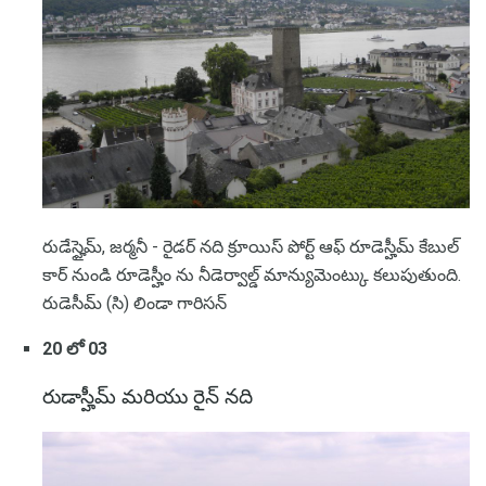
రుడేస్హైమ్, జర్మనీ - రైడర్ నది క్రూయిస్ పోర్ట్ ఆఫ్ రూడెస్హీమ్ కేబుల్
కార్ నుండి రూడెస్హీం ను నీడెర్వాల్డ్ మాన్యుమెంట్కు కలుపుతుంది.
రుడెసీమ్ (సి) లిండా గారిసన్
20 లో 03
రుడాస్హీమ్ మరియు రైన్ నది