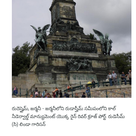
రుదెస్హైమ్, జర్మనీ - జర్మనీలోని రుడాస్హీమ్ సమీపంలోని కాల్
నీడెర్వాల్డ్ మాన్యుమెంట్ యొక్క రైన్ రివర్ క్రూజ్ పోర్ట్. రుడెసీమ్
(సి) లిండా గారిసన్