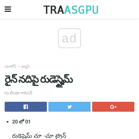
ad
యూరోప్
జర్మనీ
రైన్ నదిపై రుడెస్హైమ్
by లిండా గారిసన్
20 లో 01
రుడెషైమ్ చూ -చూ ట్రైన్