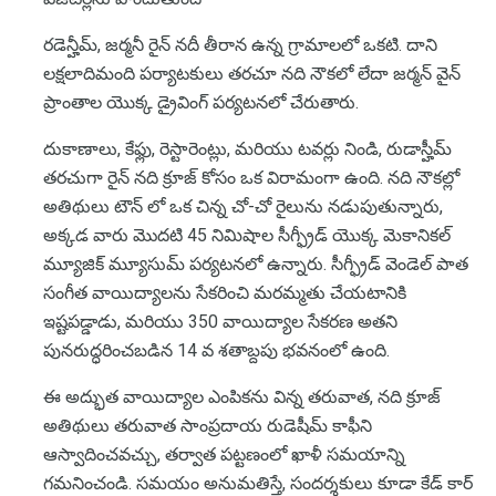
రడెన్హీమ్, జర్మనీ రైన్ నదీ తీరాన ఉన్న గ్రామాలలో ఒకటి. దాని
లక్షలాదిమంది పర్యాటకులు తరచూ నది నౌకలో లేదా జర్మన్ వైన్
ప్రాంతాల యొక్క డ్రైవింగ్ పర్యటనలో చేరుతారు.
దుకాణాలు, కేఫ్లు, రెస్టారెంట్లు, మరియు టవర్లు నిండి, రుడాస్హీమ్
తరచుగా రైన్ నది క్రూజ్ కోసం ఒక విరామంగా ఉంది. నది నౌకల్లో
అతిథులు టౌన్ లో ఒక చిన్న చో-చో రైలును నడుపుతున్నారు,
అక్కడ వారు మొదటి 45 నిమిషాల సీగ్ఫ్రీడ్ యొక్క మెకానికల్
మ్యూజిక్ మ్యూసుమ్ పర్యటనలో ఉన్నారు. సీగ్ఫ్రీడ్ వెండెల్ పాత
సంగీత వాయిద్యాలను సేకరించి మరమ్మతు చేయటానికి
ఇష్టపడ్డాడు, మరియు 350 వాయిద్యాల సేకరణ అతని
పునరుద్ధరించబడిన 14 వ శతాబ్దపు భవనంలో ఉంది.
ఈ అద్భుత వాయిద్యాల ఎంపికను విన్న తరువాత, నది క్రూజ్
అతిథులు తరువాత సాంప్రదాయ రుడెషీమ్ కాఫీని
ఆస్వాదించవచ్చు, తర్వాత పట్టణంలో ఖాళీ సమయాన్ని
గమనించండి. సమయం అనుమతిస్తే, సందర్శకులు కూడా కేడ్ కార్