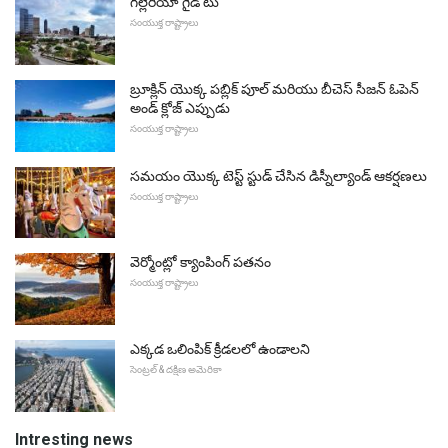
గల్లెరియా గైడ్ టు
సంయుక్త రాష్ట్రాలు
బ్రూక్లిన్ యొక్క పబ్లిక్ పూల్ మరియు బీచెస్ సీజన్ ఓపెన్
అండ్ క్లోజ్ ఎప్పుడు
సంయుక్త రాష్ట్రాలు
సమయం యొక్క టెస్ట్ స్టుడ్ చేసిన డిస్నీల్యాండ్ ఆకర్షణలు
సంయుక్త రాష్ట్రాలు
వెర్మోంట్లో క్యాంపింగ్ పతనం
సంయుక్త రాష్ట్రాలు
ఎక్కడ ఒలింపిక్ క్రీడలలో ఉండాలని
సెంట్రల్ & దక్షిణ అమెరికా
Intresting news