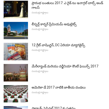
ప్రారంభ బంతులు 2017: ఎ గైడ్ టు ఇనాగ్రల్ బాల్స్ అండ్
గాలస్
సంయుక్త రాష్ట్రాలు
లీస్బర్గ్ కార్నర్ ప్రీమియమ్ అవుట్లెట్స్
సంయుక్త రాష్ట్రాలు
12 గ్రేట్ వాషింగ్టన్, DC ఏరియా మ్యాగజైన్స్
సంయుక్త రాష్ట్రాలు
మేరీల్యాండ్ మరియు వర్జీనియా కౌంటీ ఫెయిర్స్ 2017
సంయుక్త రాష్ట్రాలు
అమెరికా డే 2017 నాటికి జాతీయ దండలు
సంయుక్త రాష్ట్రాలు
ఫార్ఫాక్స్ ఫెస్టివల్ 2017 కు పతనం