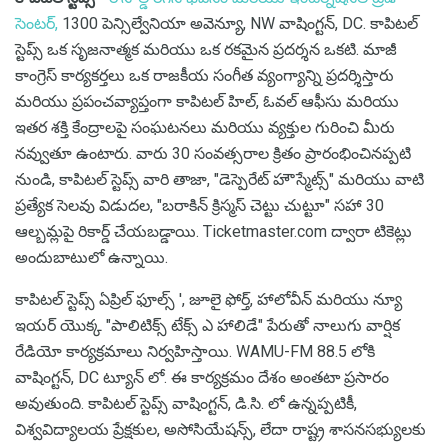
సెంటర్,
1300 పెన్సిల్వేనియా అవెన్యూ, NW వాషింగ్టన్, DC. కాపిటల్
స్టెప్స్ ఒక సృజనాత్మక మరియు ఒక రకమైన ప్రదర్శన ఒకటి. మాజీ
కాంగ్రెస్ కార్యకర్తలు ఒక రాజకీయ సంగీత వ్యంగ్యాన్ని ప్రదర్శిస్తారు
మరియు ప్రపంచవ్యాప్తంగా కాపిటల్ హిల్, ఓవల్ ఆఫీసు మరియు
ఇతర శక్తి కేంద్రాలపై సంఘటనలు మరియు వ్యక్తుల గురించి మీరు
నవ్వుతూ ఉంటారు. వారు 30 సంవత్సరాల క్రితం ప్రారంభించినప్పటి
నుండి, కాపిటల్ స్టెప్స్ వారి తాజా, "డెస్పెరేట్ హౌస్మేట్స్" మరియు వాటి
ప్రత్యేక సెలవు విడుదల, "బరాకిన్ క్రిస్మస్ చెట్టు చుట్టూ" సహా 30
ఆల్బమ్లపై రికార్డ్ చేయబడ్డాయి. Ticketmaster.com ద్వారా టికెట్లు
అందుబాటులో ఉన్నాయి.
కాపిటల్ స్టెప్స్ ఏప్రిల్ ఫూల్స్ ', జూలై ఫోర్త్, హాలోవీన్ మరియు న్యూ
ఇయర్ యొక్క "పాలిటిక్స్ టేక్స్ ఎ హాలిడే" పేరుతో నాలుగు వార్షిక
రేడియో కార్యక్రమాలు నిర్వహిస్తాయి. WAMU-FM 88.5 లోకి
వాషింగ్టన్, DC ట్యూన్ లో. ఈ కార్యక్రమం దేశం అంతటా ప్రసారం
అవుతుంది. కాపిటల్ స్టెప్స్ వాషింగ్టన్, డి.సి. లో ఉన్నప్పటికీ,
విశ్వవిద్యాలయ ప్రేక్షకుల, అసోసియేషన్స్, లేదా రాష్ట్ర శాసనసభ్యులకు