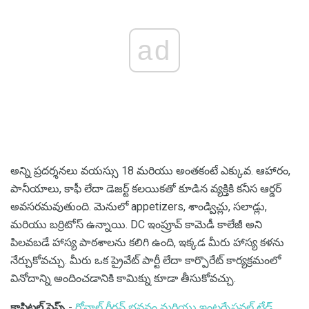
ad
అన్ని ప్రదర్శనలు వయస్సు 18 మరియు అంతకంటే ఎక్కువ. ఆహారం,
పానీయాలు, కాఫీ లేదా డెజర్ట్ కలయికతో కూడిన వ్యక్తికి కనీస ఆర్డర్
అవసరమవుతుంది. మెనులో appetizers, శాండ్విచ్లు, సలాడ్లు,
మరియు బర్రిటోస్ ఉన్నాయి. DC ఇంప్రూవ్ కామెడీ కాలేజీ అని
పిలవబడే హాస్య పాఠశాలను కలిగి ఉంది, ఇక్కడ మీరు హాస్య కళను
నేర్చుకోవచ్చు. మీరు ఒక ప్రైవేట్ పార్టీ లేదా కార్పొరేట్ కార్యక్రమంలో
వినోదాన్ని అందించడానికి కామిక్ను కూడా తీసుకోవచ్చు.
కాపిటల్ స్టెప్స్
-
రోనాల్డ్ రీగన్ భవనం మరియు ఇంటర్నేషనల్ ట్రేడ్