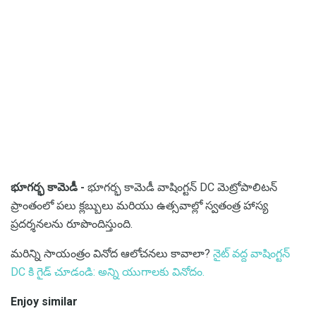
భూగర్భ కామెడీ -
భూగర్భ కామెడీ వాషింగ్టన్ DC మెట్రోపాలిటన్
ప్రాంతంలో పలు క్లబ్బులు మరియు ఉత్సవాల్లో స్వతంత్ర హాస్య
ప్రదర్శనలను రూపొందిస్తుంది.
మరిన్ని సాయంత్రం వినోద ఆలోచనలు కావాలా?
నైట్ వద్ద వాషింగ్టన్
DC కి గైడ్ చూడండి: అన్ని యుగాలకు వినోదం.
Enjoy similar