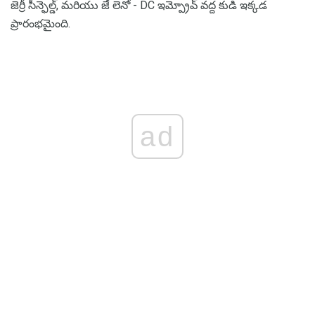
జెర్రీ సీన్ఫెల్డ్, మరియు జే లెనో - DC ఇమ్ప్రోవ్ వద్ద కుడి ఇక్కడ
ప్రారంభమైంది.
ad