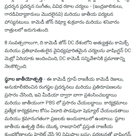
ప్రదర్శన ప్రదర్శన సంగీతం, వివిధ రకాల చర్యలు - (ఇంద్రజాలికులు,
గారడివిద్యాకారులు మొదలైనవి) మరియు జాతీయ పర్యటన
హాస్యనటులు. కామెడీ జోన్ రెవ్యూ శుక్రవారం మరియు శనివారం
రాత్రులలో జరుగుతుంది.
8 సంవత్సరాలుగా, ది కామెడీ జోన్ DC దేశంలోని అత్యుత్తమ కామిక్స్
మరియు ప్రతిభావంతులైన వైవిధ్యపూరితమైన చర్యలను వాషింగ్టన్ DC
మెట్రో ఏరియాకు అందించింది, DC కామెడీ సన్నివేశానికి ప్రమాణాన్ని
నెలకొల్పింది.
స్థూల జాతీయోత్పత్తి
- ఈ కామెడీ గ్రూప్ రాజకీయ కామెడీ రెజులు,
అనుకూలీకరించిన రంగస్థల ప్రదర్శనలు మరియు ప్రతిరూపణలను
ప్రసారం చేసింది, ఇవి మీడియా ద్వారా బాగా ప్రశంసించబడ్డాయి
మరియు జాతీయంగా PBS లో ప్రసారం చేయబడ్డాయి. కార్యక్రమాలు
ప్రత్యేక కార్యక్రమాల కోసం ఏడాది పొడవునా షెడ్యూల్ చేయబడతాయి
మరియు క్రమానుగతంగా ప్రజలకు అందుబాటులో ఉంటాయి. స్థూల
జాతీయ ఉత్పత్తి దేశం యొక్క రాజధానిలో ప్రస్తుత రాజకీయ
కుంభకోణాలను హైలైట్ చేసే 90 నిమిషాల బస్సు పర్యటనతో వాషింగ్టన్,