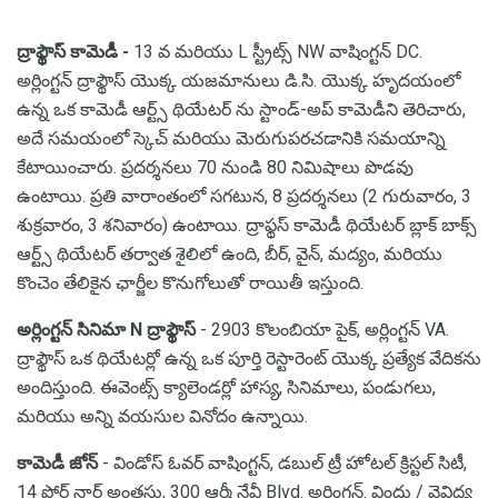
ద్రాఫ్థౌస్ కామెడీ -
13 వ మరియు L స్ట్రీట్స్ NW వాషింగ్టన్ DC.
అర్లింగ్టన్ ద్రాఫ్థౌస్ యొక్క యజమానులు డి.సి. యొక్క హృదయంలో
ఉన్న ఒక కామెడీ ఆర్ట్స్ థియేటర్ ను స్టాండ్-అప్ కామెడీని తెరిచారు,
అదే సమయంలో స్కెచ్ మరియు మెరుగుపరచడానికి సమయాన్ని
కేటాయించారు. ప్రదర్శనలు 70 నుండి 80 నిమిషాలు పొడవు
ఉంటాయి. ప్రతి వారాంతంలో సగటున, 8 ప్రదర్శనలు (2 గురువారం, 3
శుక్రవారం, 3 శనివారం) ఉంటాయి. ద్రాఫ్థస్ కామెడీ థియేటర్ బ్లాక్ బాక్స్
ఆర్ట్స్ థియేటర్ తర్వాత శైలిలో ఉంది, బీర్, వైన్, మద్యం, మరియు
కొంచెం తేలికైన ఛార్జీల కొనుగోలుతో రాయితీ ఇస్తుంది.
అర్లింగ్టన్ సినిమా N ద్రాఫ్థౌస్
- 2903 కొలంబియా పైక్, అర్లింగ్టన్ VA.
ద్రాఫ్థౌస్ ఒక థియేటర్లో ఉన్న ఒక పూర్తి రెస్టారెంట్ యొక్క ప్రత్యేక వేదికను
అందిస్తుంది. ఈవెంట్స్ క్యాలెండర్లో హాస్య, సినిమాలు, పండుగలు,
మరియు అన్ని వయసుల వినోదం ఉన్నాయి.
కామెడీ జోన్
- విండోస్ ఓవర్ వాషింగ్టన్, డబుల్ ట్రీ హోటల్ క్రిస్టల్ సిటీ,
14 ఫ్లోర్ నార్త్ అంతస్తు, 300 ఆర్మీ నేవీ Blvd. అర్లింగ్టన్. విందు / వైవిధ్య