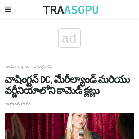
ad
సంయుక్త రాష్ట్రాలు
వాషింగ్టన్ డిసి
వాషింగ్టన్ DC, మేరీల్యాండ్ మరియు
వర్జీనియాలోని కామెడీ క్లబ్లు
by రాచెల్ కూపర్