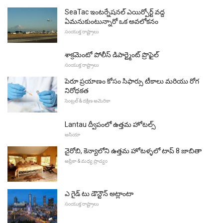
SeaTac ఇంటర్నేషనల్ ఎయిర్పోర్ట్ వద్ద
ఏమనుకుంటున్నారో ఒక అవలోకనం
సంయుక్త రాష్ట్రాలు
శాక్రమెంటో పోలీస్ డిపార్ట్మెంట్ ప్రొఫైల్
సంయుక్త రాష్ట్రాలు
పెరూ ప్రయాణం కోసం సిఫార్సు టీకాలు మరియు రోగ
నిరోధకత
సెంట్రల్ & దక్షిణ అమెరికా
Lantau ద్వీపంలో ఉత్తమ హోటల్స్
ఆసియా
నైరోబి, కెన్యాలోని ఉత్తమ హోటళ్ళలో టాప్ 8 జాబితా
ఆఫ్రికా & మధ్య ప్రాచ్యం
ఎ గైడ్ టు డౌన్టౌన్ అట్లాంటా
సంయుక్త రాష్ట్రాలు