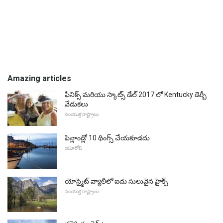
Amazing articles
ఫీనిక్స్ మరియు స్కాట్స్ డేల్ 2017 లో Kentucky డెర్బీ
వేడుకలు
సంయుక్త రాష్ట్రాలు
ఫిన్లాండ్లో 10 థింగ్స్ చేయకూడదు
యూరోప్
యోస్మైట్ వ్యాలీలో ఐదు సులువైన హైక్స్
సంయుక్త రాష్ట్రాలు