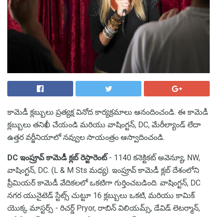
కామెడీ క్లబ్బులు ప్రత్యక్ష వినోద కార్యక్రమాలు ఆనందించండి. ఈ కామెడీ
క్లబ్బులు తనిఖీ చేయండి మరియు వాషింగ్టన్, DC, మేరీల్యాండ్ లేదా
ఉత్తర వర్జీనియాలో నవ్వుల సాయంత్రం ఆస్వాదించండి.
DC ఇంప్రూవ్ కామెడీ క్లబ్ రెస్టారెంట్
- 1140 కనెక్టికట్ అవెన్యూ, NW,
వాషింగ్టన్, DC. (L & M Sts మధ్య). ఇంప్రూవ్ కామెడీ క్లబ్ దేశంలోని
ప్రీమియర్ కామెడీ వేదికలలో ఒకటిగా గుర్తించబడింది. వాషింగ్టన్, DC
నగర యునైటెడ్ స్టేట్స్ చుట్టూ 16 క్లబ్బులు ఒకటి, మరియు కామిక్
యొక్క మాస్టర్స్ - రిచర్డ్ Pryor, రాబిన్ విలియమ్స్, డేవిడ్ లెటర్మాన్,