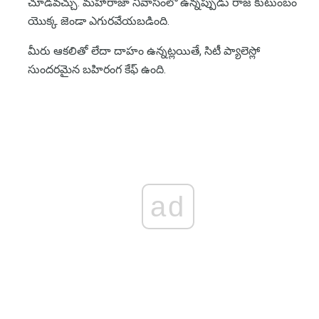
చూడవచ్చు. మహారాజా నివాసంలో ఉన్నప్పుడు రాజ కుటుంబం
యొక్క జెండా ఎగురవేయబడింది.
మీరు ఆకలితో లేదా దాహం ఉన్నట్లయితే, సిటీ ప్యాలెస్లో
సుందరమైన బహిరంగ కేఫ్ ఉంది.
ad