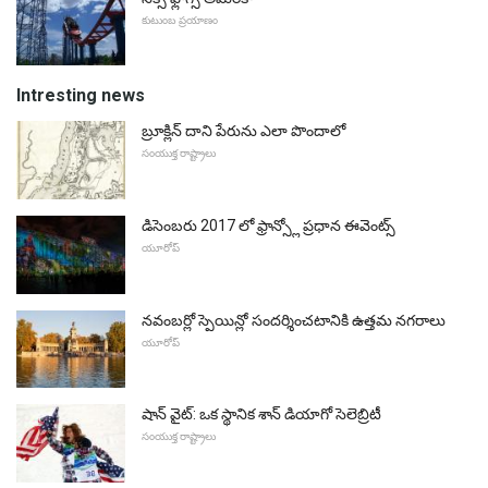
కుటుంబ ప్రయాణం
Intresting news
బ్రూక్లిన్ దాని పేరును ఎలా పొందాలో
సంయుక్త రాష్ట్రాలు
డిసెంబరు 2017 లో ఫ్రాన్స్లో ప్రధాన ఈవెంట్స్
యూరోప్
నవంబర్లో స్పెయిన్లో సందర్శించటానికి ఉత్తమ నగరాలు
యూరోప్
షాన్ వైట్: ఒక స్థానిక శాన్ డియాగో సెలెబ్రిటీ
సంయుక్త రాష్ట్రాలు