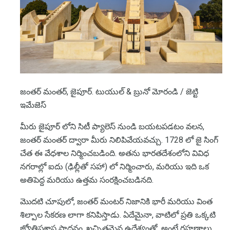
జంతర్ మంతర్, జైపూర్. టుయుల్ & బ్రునో మోరండి / జెట్టి
ఇమేజెస్
మీరు జైపూర్ లోని సిటీ ప్యాలెస్ నుండి బయటపడటం వలన,
జంతర్ మంతర్ ద్వారా మీరు నిలిపివేయవచ్చు. 1728 లో జై సింగ్
చేత ఈ వేధశాల నిర్మించబడింది. అతను భారతదేశంలోని వివిధ
నగరాల్లో ఐదు (ఢిల్లీతో సహా) లో నిర్మించారు, మరియు ఇది ఒక
అతిపెద్ద మరియు ఉత్తమ సంరక్షించబడినది.
మొదటి చూపులో, జంతర్ మంటర్ నిజానికి భారీ మరియు వింత
శిల్పాల సేకరణ లాగా కనిపిస్తాడు. ఏదేమైనా, వాటిలో ప్రతి ఒక్కటి
జ్యోతిషశాస్త్ర సాధనం, ఖచ్చితమైన ఉద్దేశ్యంతో, అంటే గ్రహణాలు