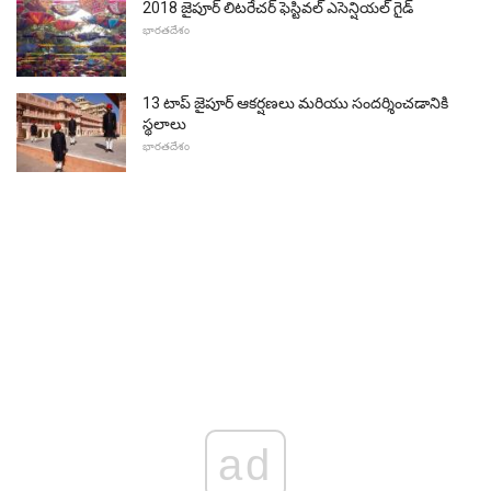
2018 జైపూర్ లిటరేచర్ ఫెస్టివల్ ఎసెన్షియల్ గైడ్
భారతదేశం
13 టాప్ జైపూర్ ఆకర్షణలు మరియు సందర్శించడానికి
స్థలాలు
భారతదేశం
ad