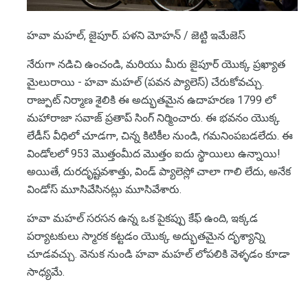
హవా మహల్, జైపూర్. పళని మోహన్ / జెట్టి ఇమేజెస్
నేరుగా నడిచి ఉంచండి, మరియు మీరు జైపూర్ యొక్క ప్రఖ్యాత
మైలురాయి - హవా మహల్ (పవన ప్యాలెస్) చేరుకోవచ్చు.
రాజ్పుట్ నిర్మాణ శైలికి ఈ అద్భుతమైన ఉదాహరణ 1799 లో
మహారాజా సవాజ్ ప్రతాప్ సింగ్ నిర్మించారు. ఈ భవనం యొక్క
లేడీస్ వీధిలో చూడగా, చిన్న కిటికీల నుండి, గమనింపబడలేదు. ఈ
విండోలలో 953 మొత్తంమీద మొత్తం ఐదు స్థాయిలు ఉన్నాయి!
అయితే, దురదృష్టవశాత్తు, విండ్ ప్యాలెస్లో చాలా గాలి లేదు, అనేక
విండోస్ మూసివేసినట్లు మూసివేశారు.
హవా మహల్ సరసన ఉన్న ఒక పైకప్పు కేఫ్ ఉంది, ఇక్కడ
పర్యాటకులు స్మారక కట్టడం యొక్క అద్భుతమైన దృశ్యాన్ని
చూడవచ్చు. వెనుక నుండి హవా మహల్ లోపలికి వెళ్ళడం కూడా
సాధ్యమే.