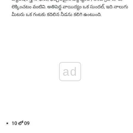
లెక్కించటం వంటివి. అతిపెద్ద వాయిద్యం ఒక సుందల్, ఇది నాలుగు
మీటరు ఒక గంటకు కదిలిన నీడను కలిగి ఉంటుంది.
ad
10 లో 09