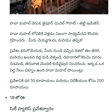
హవా మహల్ వెనుక, జైపూర్. మిచెల్ గౌనాట్ / జెట్టి ఇమేజెస్
హవా మహల్ లోపలికి వెళ్లడం నిజంగా సాధ్యమేనని కొందరు
గ్రహించరు - మీరు చెయ్యగలరు, మరియు తప్పక!
ప్రవేశం కనుగొనేందుకు, మీరు నుండి వచ్చిన దిశలో తల తిరిగి,
మరియు ఖండన వద్ద కుడి వెళ్ళండి. రహదారిలో కొంచెం దూరం
నడవండి, తరువాత మొదటి కుడివైపున సంచరించు. అక్కడ ఒక
పెద్ద నీలం చిహ్నం ఉంది హవా మహల్ పాయింట్లు.
ప్రవేశానికి ధర 50 రూపాయలు మరియు విదేశీయుల కోసం 200
రూపాయలు.
10 లో 06
సిటీ ప్యాలెస్ ప్రవేశద్వారం