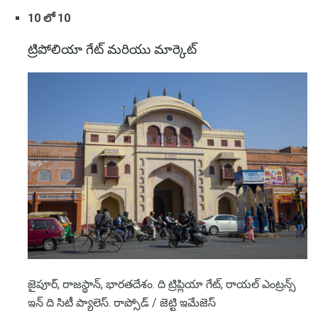
10 లో 10
ట్రిపోలియా గేట్ మరియు మార్కెట్
జైపూర్, రాజస్థాన్, భారతదేశం. ది ట్రిప్లియా గేట్, రాయల్ ఎంట్రన్స్
ఇన్ ది సిటీ ప్యాలెస్. రాప్సోడ్ / జెట్టి ఇమేజెస్