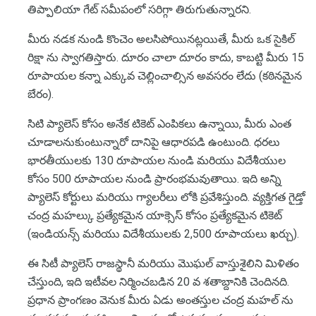
తిప్పాలియా గేట్ సమీపంలో సరిగ్గా తిరుగుతున్నారని.
మీరు నడక నుండి కొంచెం అలసిపోయినట్లయితే, మీరు ఒక సైకిల్
రిక్షా ను స్వాగతిస్తారు. దూరం చాలా దూరం కాదు, కాబట్టి మీరు 15
రూపాయల కన్నా ఎక్కువ చెల్లించాల్సిన అవసరం లేదు (కఠినమైన
బేరం).
సిటి ప్యాలెస్ కోసం అనేక టికెట్ ఎంపికలు ఉన్నాయి, మీరు ఎంత
చూడాలనుకుంటున్నారో దానిపై ఆధారపడి ఉంటుంది. ధరలు
భారతీయులకు 130 రూపాయల నుండి మరియు విదేశీయుల
కోసం 500 రూపాయల నుండి ప్రారంభమవుతాయి. ఇది అన్ని
ప్యాలెస్ కోర్టులు మరియు గ్యాలరీలు లోకి ప్రవేశిస్తుంది. వ్యక్తిగత గైడ్తో
చంద్ర మహల్కు ప్రత్యేకమైన యాక్సెస్ కోసం ప్రత్యేకమైన టికెట్
(ఇండియన్స్ మరియు విదేశీయులకు 2,500 రూపాయలు ఖర్చు).
ఈ సిటీ ప్యాలెస్ రాజస్థానీ మరియు మొఘల్ వాస్తుశైలిని మిళితం
చేస్తుంది, ఇది ఇటీవల నిర్మించబడిన 20 వ శతాబ్దానికి చెందినది.
ప్రధాన ప్రాంగణం వెనుక మీరు ఏడు అంతస్తుల చంద్ర మహల్ ను