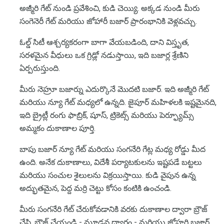
అజ్మీరి గేట్ నుండి ప్రవేశించి, కుడి చెయ్యి. అక్కడ నుండి మీరు
సంగెనెరీ గేట్ మరియు జోహారీ బజార్ ప్రారంభానికి వెళ్లవచ్చు.
ఓల్డ్ సిటీ ఆశ్చర్యకరంగా బాగా వేయబడింది, దాని విస్తృత,
సరళమైన వీధులు ఒక గ్రిడ్లో నడుస్తాయి, ఇది బజార్ల శ్రేణిని
ఏర్పరుస్తుంది.
మీరు నెహ్రూ బజార్ను ఎదుర్కొనే మొదటి బజార్. ఇది అజ్మీరి గేట్
మరియు న్యూ గేట్ మధ్యలో ఉన్నది. జైపూర్ మహిళలకి ఇష్టమైనది,
ఇది బ్రైట్లీ రంగు ఫాబ్రిక్, షూస్, ట్రికెట్స్ మరియు పెర్ఫ్యూమ్స్
అమ్మకం దుకాణాల పూర్తి.
బాపు బజార్ న్యూ గేట్ మరియు సంగనేరి గేట్ల మధ్య రోడ్డు మీద
ఉంది. అనేక దుకాణాలు, విదేశీ పర్యాటకులను ఇష్టపడే బట్టలు
మరియు సంచుల శైలులను విక్రయిస్తాయి. కుడి వైపున ఉన్న
అద్భుతమైన, పెద్ద మర్రి చెట్టు కోసం కంటికి ఉంచండి.
మీరు సంగనేరి గేట్ చేరుకోవడానికి వరకు దుకాణాల ద్వారా బ్రౌజ్
చేసి, బ్రౌజ్ చేయండి - మూడవ ద్వారం - మరియు జోహరి బజార్.