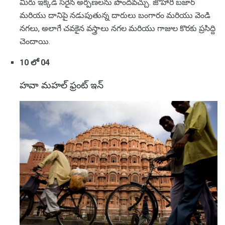
మీరు ఇక్కడ సరైన అర్పణలను పొందవచ్చు. జోహారీ బజార్
మరియు దానిపై నడుపుతున్న దారులు బంగారం మరియు వెండి
నగలు, అలాగే చవకైన వస్త్రాలు నగల మరియు గాజుల కొరకు ప్రసిద్ది
చెందాయి.
10 లో 04
హవా మహల్ ఫ్రంట్ ఇన్