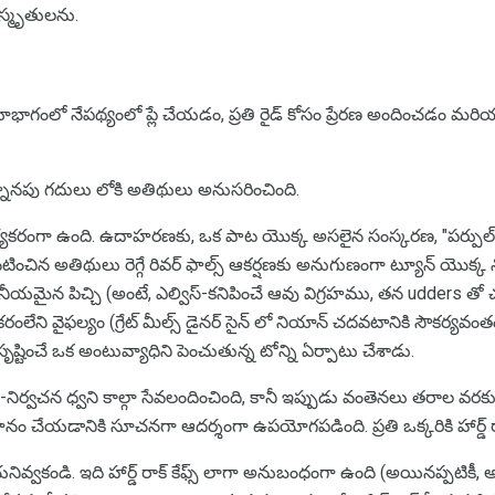
 స్మృతులను.
 భూభాగంలో నేపథ్యంలో ప్లే చేయడం, ప్రతి రైడ్ కోసం ప్రేరణ అందించడం మరియ
్నానపు గదులు లోకి అతిథులు అనుసరించింది.
్యకరంగా ఉంది. ఉదాహరణకు, ఒక పాట యొక్క అసలైన సంస్కరణ, "పర్పుల్ హేజ
చిన అతిథులు రెగ్గే రివర్ ఫాల్స్ ఆకర్షణకు అనుగుణంగా ట్యూన్ యొక్క నోట్
ణనీయమైన పిచ్చి (అంటే, ఎల్విస్-కనిపించే ఆవు విగ్రహము, తన udders త
రంలేని వైఫల్యం (గ్రేట్ మీల్స్ డైనర్ సైన్ లో నియాన్ చదవటానికి సౌకర్యవం
ృష్టించే ఒక అంటువ్యాధిని పెంచుతున్న టోన్ని ఏర్పాటు చేశాడు.
-నిర్వచన ధ్వని కాల్గా సేవలందించింది, కానీ ఇప్పుడు వంతెనలు తరాల వరకు
 చేయడానికి సూచనగా ఆదర్శంగా ఉపయోగపడింది. ప్రతి ఒక్కరికి హార్డ్ రా
 చేయనివ్వకండి. ఇది హార్డ్ రాక్ కేఫ్స్ లాగా అనుబంధంగా ఉంది (అయినప్పటికీ, అ