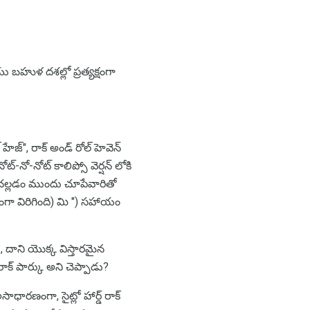
ు బహుళ దశల్లో ప్రత్యక్షంగా
్", రాక్ అండ్ రోల్ హెవెన్
-నో-నోట్ కాలిప్సో వెర్షన్ లోకి
ో చల్లడం ముందు చూపేవారితో
తంగా విరిగింది) మి ") సహాయం
, దాని యొక్క విస్తారమైన
క్ పార్కు అని చెప్పాడు?
సాధారణంగా, సైట్లో హార్డ్ రాక్