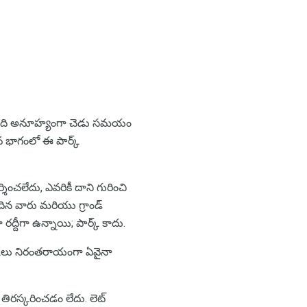
ోసం, అది అనూహ్యంగా చెడు సమయం
డవ భాగంలో ఈ పార్క్
శించలేదు, ఎవరికీ దాని గురించి
ెందిన వారు మరియు గ్రాండ్
 రద్దీగా ఉన్నాయి; పార్క్ కాదు.
ర్కులు నిరంతరాయంగా ఏవైనా
 తిరస్కరించడం లేదు. లెట్