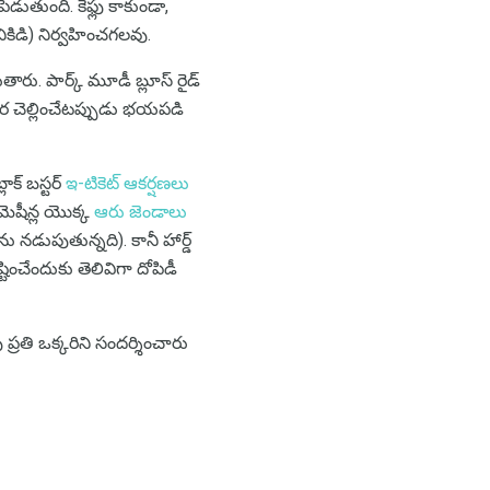
ెడుతుంది. కేఫ్లు కాకుండా,
ికిడి) నిర్వహించగలవు.
తారు. పార్క్ మూడీ బ్లూస్ రైడ్
ి ధర చెల్లించేటప్పుడు భయపడి
ాక్ బస్టర్
ఇ-టికెట్ ఆకర్షణలు
్ మెషీన్ల యొక్క
ఆరు జెండాలు
ు నడుపుతున్నది). కానీ హార్డ్
ంచేందుకు తెలివిగా దోపిడీ
ప్రతి ఒక్కరిని సందర్శించారు