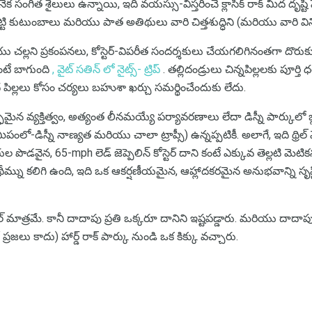
 సంగీత శైలులు ఉన్నాయి, ఇది వయస్సు-విస్తరించే క్లాసిక్ రాక్ మీద దృష్టి ప
్టి కుటుంబాలు మరియు పాత అతిథులు వారి చిత్తశుద్ధిని (మరియు వారి విన
యు చల్లని ప్రకంపనలు, కోస్టెర్-విపరీత సందర్శకులు చేయగలిగినంతగా దొరుకు
ఉంటే బాగుంది
, వైట్ సతిన్ లో నైట్స్- ట్రిప్
. తల్లిదండ్రులు చిన్నపిల్లలకు పూర్త
ిల్లలు కోసం చర్యలు బహుశా ఖర్చు సమర్థించేందుకు లేదు.
వచ్ఛమైన వ్యక్తిత్వం, అత్యంత లీనమయ్యే పర్యావరణాలు లేదా డిస్నీ పార్కులో బ్ల
ప్ సమీపంలో-డిస్నీ నాణ్యత మరియు చాలా ట్రాప్సీ) ఉన్నప్పటికీ. అలాగే, ఇది థ్రిల
ొడవైన, 65-mph లెడ్ జెప్పెలిన్ కోస్టెర్ దాని కంటే ఎక్కువ తెల్లటి మెటికన
ీమ్ను కలిగి ఉంది, ఇది ఒక ఆకర్షణీయమైన, ఆహ్లాదకరమైన అనుభవాన్ని సృష్టి
్ మాత్రమే. కానీ దాదాపు ప్రతి ఒక్కరూ దానిని ఇష్టపడ్డారు. మరియు దాదాపు 
 ప్రజలు కాదు) హార్డ్ రాక్ పార్కు నుండి ఒక కిక్కు వచ్చారు.