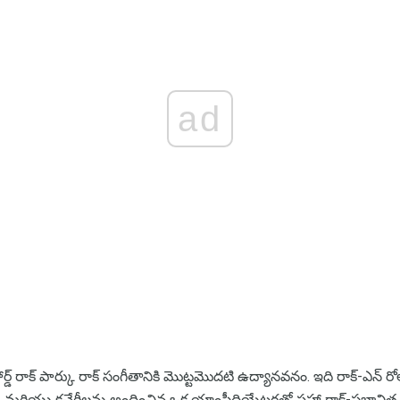
ad
్ రాక్ పార్కు రాక్ సంగీతానికి మొట్టమొదటి ఉద్యానవనం. ఇది రాక్-ఎన్ రోల్ జ
ాణాలు మరియు కచేరీలను అందించిన ఒక యాంఫీథియేటర్లతో సహా రాక్-ప్రభావిత 