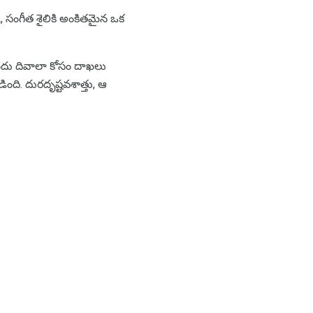
క్, సంగీత శైలికి అంకితమైన ఒక
 ముందు దివాలా కోసం దాఖలు
ంది. దురదృష్టవశాత్తు, ఆ