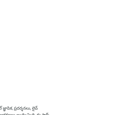
్ఞాపిక, ప్రదర్శనలు, లైవ్
ఆకర్షణలు అందించింది. ఈ పార్క్