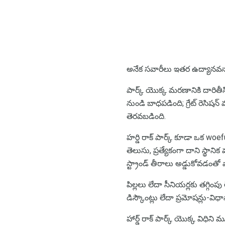
అనేక సవారీలు ఇతర ఉద్యానవనా
పార్క్ యొక్క మరణానికి దారిత
నుండి బాధపడింది; గ్రేట్ రెసిష
తెరవబడింది.
హర్డి రాక్ పార్క్ కూడా ఒక woef
తెలుసు, ప్రత్యేకంగా దాని స్థాన
స్ట్రాండ్ తీరాలు అడ్డుకోవడంతో వ
పిల్లలు లేదా సీనియర్లకు తగ్గ
డిస్కౌంట్లు లేదా ప్రమోషన్లు
హార్డ్ రాక్ పార్క్ యొక్క విధిన