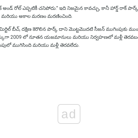
 అండ్ రోల్ ఎప్పటికీ చనిపోదు." ఇది నిజమైన కావచ్చు, కానీ హార్డ్ రాక్ పార్
గంగా మరియు అకాల మరణం మరణించింది.
మిర్టిల్ బీచ్, దక్షిణ కెరొలిన పార్క్ దాని మొట్టమొదటి సీజన్ ముగింపుకు
జిక్ పార్కుగా 2009 లో నూతన యజమానులు మరియు నిర్వహణలో మళ్లీ తెరవబడి
పులో ముగిసింది మరియు మళ్లీ తెరవలేదు.
ad