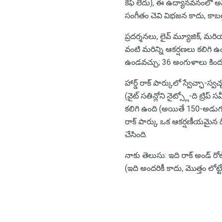
కేఫ్ లేదు), ఈ ఉద్యానవనంలో అనేక
సంగీతం చెవి విభజన కాదు, కాబట
ప్రదర్శనలు, లైవ్ మ్యూజిక్, మరి
వంటి మరిన్ని ఆకర్షణలు కలిగి 
ఉండవచ్చు; 36 అంగుళాలు కింద ప
హార్డ్ రాక్ పార్కులో స్వేచ్ఛా-స్
(వైట్ సతిన్లోని నైట్స్లో-ది ట్రి
కలిగి ఉంది (అయితే 150-అడుగుల ప
రాక్ పార్కు ఒక ఆకర్షణీయమైన థ
చేసింది.
నాకు తెలుసు: ఇది రాక్ అండ్ రోల
(ఇది అందరికీ కాదు, మొత్తం లోట్టే