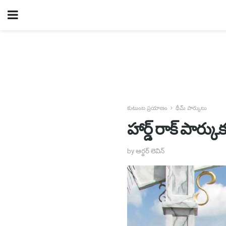
కుటుంబ ప్రయాణం
థీమ్ పార్కులు
హార్డ్ రాక్ పార్క
by ఆర్థర్ లెవిన్