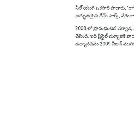
నీల్ యంగ్ ఒకసారి పాడారు, "రాక్
అద్భుతమైన థీమ్ పార్క్, వే
2008 లో ప్రారంభించిన తర్వాత, 
చేసింది. ఇది ఫ్రీస్టైల్ మ్యూ
ఉద్యానవనం 2009 సీజన్ ముగిం