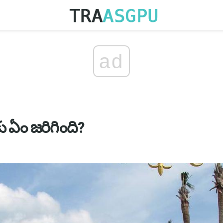
ad
ుకు ఏం జరిగింది?