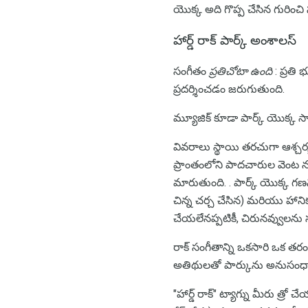
యొక్క అది గొప్ప చేసిన గురించి
హార్డ్ రాక్ పార్క్ అంశాలస్
సంగీతం
ప్రతిచోటా ఉంది
: ప్రతి
ప్రదర్శించడం జరుగుతుంది.
మ్యూజిక్ కూడా పార్క్ యొక్క స
వివరాలు స్థాయి తరచుగా ఆశ్చర
ప్రాంతంలోని పాదచారుల వెంట నటిం
మారుతుంది. . పార్క్ యొక్క గ
చిన్న చర్చ చేసిన) మరియు హానిక
చేయలేనప్పటికీ, చిరునవ్వులను స
రాక్ సంగీతాన్ని ఒకసారి ఒక తరం
అతిథులతో పార్కును అనుసంధానం
"హార్డ్ రాక్" ట్యాగ్ను మీరు త్రో