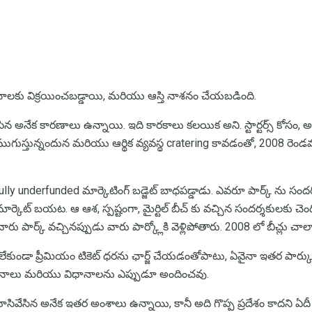
లకు విక్రయించబడ్డాయి, మరియు ఆస్తి నాశనం చేయబడింది.
ీసిన అనేక కారణాలు ఉన్నాయి. ఇది కారకాలు కలయిక అని. స్టార్టర్స్ క
న్ ముగుస్తున్నందున మరియు ఆర్థిక వ్యవస్థ cratering కావడంతో, 2008 రెం
ully underfunded మార్కెటింగ్ బడ్జెట్ బాధపడ్డాడు. ఎవరూ పార్క్ ను సందర్
ిక మార్కెట్ బయట. ఆ ఆశ, స్పష్టంగా, మైర్టిల్ బీచ్ కు వచ్చిన సందర్శకులకు చ
ారు పార్క్ వచ్చినప్పుడు వారు పార్క్లోకి వెళ్లిపోతారు. 2008 లో బీచ్లు చాలా
ింపు లేకుండా ప్రీమియం టికెట్ ధరను ఛార్జ్ చేయడంతోపాటు, ఏవైనా ఇతర పా
-విధానాలు మరియు విధానాలను ఎప్పుడూ అందించవు.
ి మూసివేసిన అనేక ఇతర అంశాలు ఉన్నాయి, కానీ అది గొప్ప ప్రదేశం కాదని ఏదీ