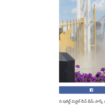
ది షటిల్డ్ మిర్టిల్ బీచ్ థీమ్ పా