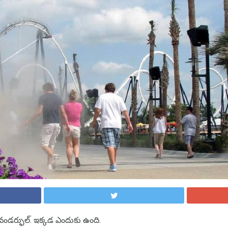
ర్క్ వండర్ఫుల్. ఇక్కడ ఎందుకు ఉంది.