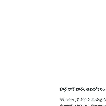
హార్డ్ రాక్ పార్క్ అవలోకనం
55 ఎకరాల, $ 400 మిలియన్ల హార్డ
మ్యూజిక్, రెస్టారెంట్లు, దుక