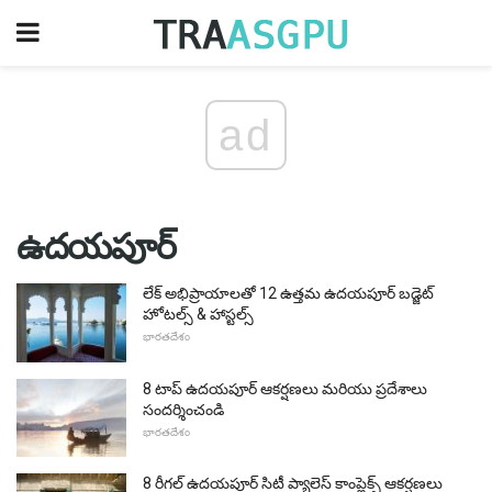
ad
ఉదయపూర్
లేక్ అభిప్రాయాలతో 12 ఉత్తమ ఉదయపూర్ బడ్జెట్
హోటల్స్ & హాస్టల్స్
భారతదేశం
8 టాప్ ఉదయపూర్ ఆకర్షణలు మరియు ప్రదేశాలు
సందర్శించండి
భారతదేశం
8 రీగల్ ఉదయపూర్ సిటీ ప్యాలెస్ కాంప్లెక్స్ ఆకర్షణలు