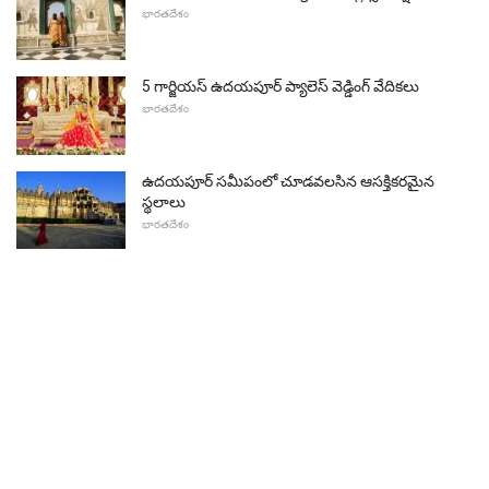
భారతదేశం
5 గార్జియస్ ఉదయపూర్ ప్యాలెస్ వెడ్డింగ్ వేదికలు
భారతదేశం
ఉదయపూర్ సమీపంలో చూడవలసిన ఆసక్తికరమైన
స్థలాలు
భారతదేశం