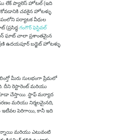
 లేక్ ప్యాలెస్ హోటల్ (ఇది
ోవడానికి చవకైన హోటళ్ళు
ీపంలోని పర్యాటక వీధుల
 (ప్రసిద్ధ
గంగౌర్ ఫెస్టివల్
ాన్ ఘాట్ చాలా ప్రశాంతమైన
శ్రేణి ఉదయపూర్ బడ్జెట్ హోటళ్ళు
ంగ్తో మీరు సులభంగా ప్రేమలో
 దీని రెస్టారెంట్ మరియు
ా చేస్తాయి. స్టాఫ్ మర్యాద
వరణం మరియు నిర్మలమైనది,
ు ఇటీవల పెరిగాయి, కానీ ఇది
ో ఉన్నాయి మరియు ఎటువంటి