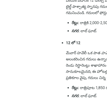
ఎంచుకోవడానికి 12 డీలక్స్ మ
టైల్డ్ పాశ్చాత్య స్నానపు 
గమనించండి. గదులలో ఫోన్లు 
రేట్లు:
రాత్రికి 2,000-2
నగర:
లాల్ ఘాట్.
12 లో 12
మేవార్ హవేలీ ఒక పాత
హవే
అలంకరించిన గదులు ఉన్నాయ
రెండు రెస్టారెంట్లు శాఖాహ
సానుకూలమైనది, ఈ హోటల్లో
ప్రతికూల వైపు, గదులు చి
రేట్లు:
రాత్రిపూట 1,850 
నగర:
లాల్ ఘాట్.