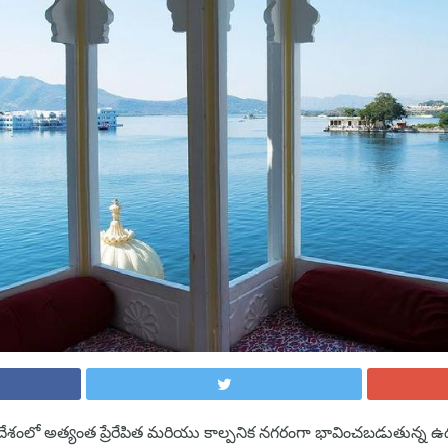
దేశంలో అత్యంత ప్రేరేపిత మరియు కాల్పనిక నగరంగా భావించబడుతున్న 