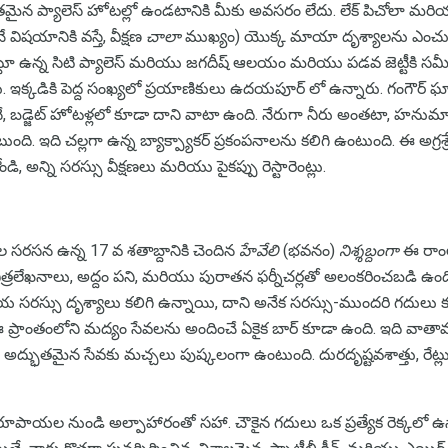
ైన ప్యాలెస్ హోటల్లో ఉండటానికి మీకు అవసరం లేదు. లేక్ పిచోలా మరియు
షయానికి వస్తే, వీక్షణ
చాలా
ముఖ్యం) యొక్క మాయా దృశ్యాలను ఎంచుక
్టూ ఉన్న సిటి ప్యాలెస్ మరియు జగదీష్ ఆలయం మరియు పడవ జెట్టీకి సమ
ు. ఇక్కడికి పెద్ద సంఖ్యలో ప్రయాణికులు ఉదయపూర్ లో ఉన్నారు. గంగౌర్ ఘాట్
ే, బడ్జెట్ హోటళ్లలో కూడా దాని వాటా ఉంది. నేరుగా నీరు అంతటా, హనుమ
ుంది. ఇది చల్లగా ఉన్న బ్యాక్ప్యాకర్ ప్రకంపనాలను కలిగి ఉంటుంది. ఈ అగ్ర
, అన్ని సరస్సు వీక్షణలు మరియు పైకప్పు రెస్టారెంట్లు.
ోల సరసన ఉన్న 17 వ శతాబ్దానికి చెందిన
హేవేలి
(భవనం)
నిశ్శబ్దంగా
ఈ రాంలి
ిత్రలేఖనాలు, అద్దం పని, మరియు పురాతన ఫర్నీచర్లతో అలంకరించబడి ఉంది.
సరస్సు దృశ్యాలు కలిగి ఉన్నాయి, దాని అనేక సరస్సు-ముందరి గదులు కూడ
రాంతంలోని మద్యం సేవలను అందించే ఏకైక బార్ కూడా ఉంది. ఇది వాతా
యు అద్భుతమైన సేవకు మచ్చలు పుష్కలంగా ఉంటుంది. దురదృష్టవశాత్తు, రేట్ల
 రూపాయల నుండి అల్పాహారంతో సహా. చౌకైన గదులు ఒక ప్రత్యేక రెక్కల