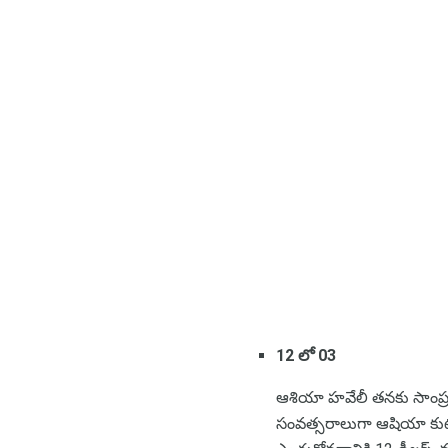
12 లో 03
ఆశియా హవేలీ తనకు సాంప్ర
సంవత్సరాలుగా ఆషియా కుటు