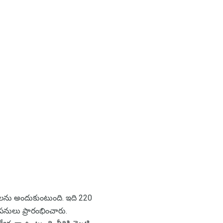
షలను అందుకుంటుంది. ఇది 220
నులు ప్రారంభించారు.