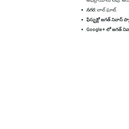
అభిప్రాయాలు లేవు. అయితే
నగర:
లాల్ ఘాట్.
ఫేస్బుక్లో జగత్ నివాస్
Google+ లో జగత్ నివా