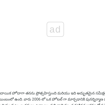
ad
దాయిక హోదాగా తనను ప్రోత్సహిస్తుంది మరియు ఇది అద్భుతమైన సమీక్
ంబంలో ఉంది. వారు 2006 లో ఒక హోటల్ గా మార్చడానికి పునర్నిర్మాణ ప