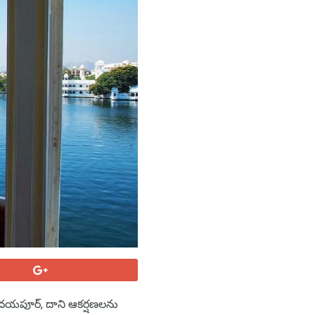
ఉదయపూర్, దాని ఆకర్షణలను