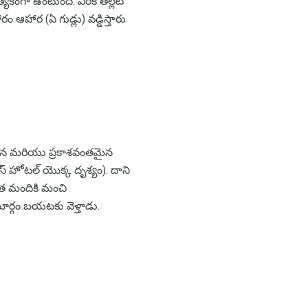
కంగా ఉంటుంది. వీరికి తెల్లటి
 ఆహార (ఏ గుడ్లు) వడ్డిస్తారు
గసైన మరియు ప్రకాశవంతమైన
 హోటల్ యొక్క దృశ్యం). దాని
ొంత మందికి మంచి
ర్గం బయటకు వెళ్తాడు.