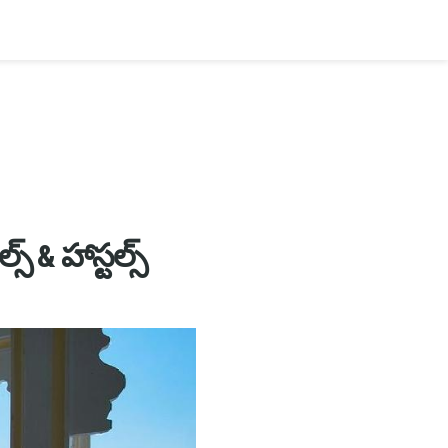
 & హాస్టల్స్