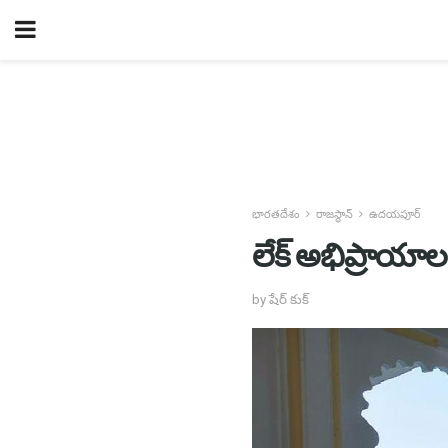
భారతదేశం
రాజస్థాన్
ఉదయపూర్
లేక్ అభిప్రాయాల
by షేర్ కుక్