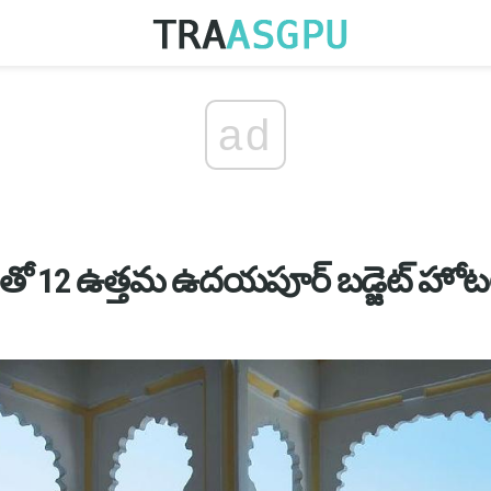
ad
తో 12 ఉత్తమ ఉదయపూర్ బడ్జెట్ హోటల్స్