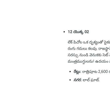
12 యొక్క 02
లేక్ పిచోల ఒక దృశ్యంతో పై
రంగు గదులు కలవు. రాజస్థ
సరస్సు నుండి వెనుకకు సెట్ 
మంత్రముగ్దులను! ఉదయం మర
రేట్లు:
రాత్రిపూట 2,600
నగర:
లాల్ ఘాట్.