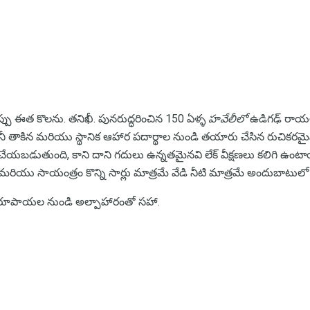
కప్పు ఈత కొలను. తనిఖీ. పునరుద్ధరించిన 150 ఏళ్ళ
హవేలీలో
ఉడిగఢ్ రాయల్ హ
ానీ తాకిన మరియు స్థానిక ఆహార పదార్థాల నుండి తయారు చేసిన రుచికరమ
చేయబడుతుంది, కాని దాని గదులు ఉన్నతమైనవి లేక్ వీక్షణలు కలిగి ఉంటాయి. 
ియు సాయంత్రం కొన్ని సార్లు మాత్రమే వేడి నీటి మాత్రమే అందుబాటులో
 రూపాయల నుండి అల్పాహారంతో సహా.