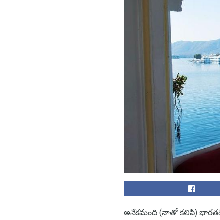
అనేకమంది (నాతో కలిపి) భారత