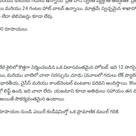
రియు కుటుంబ గదులు ఉన్నాయి. ప్రతి దాని స్వంత వ్యక్తిగత ఆకర్షణతో ప్రత్యే
గదులు మరియు 24 గంటల హాట్ వాటర్ ఉన్నాయి. మాత్రమే స్వచ్ఛమైన శాఖాహారం
లేదా టెలివిజన్లు కూడా లేవు.
,500 రూపాయలు.
లి
శైలిలో కొత్తగా నిర్మించబడిన ఒక విలాసవంతమైన హోటల్. ఇది 12 సొ
ి, మరియు వాటిలో చాలా సరస్సును చూడు (మూలలో గదులు లేక్ ప్యాలెస్
ారం భారతీయ, చైనీస్ మరియు కాంటినెంటల్ వంటకాల పరిధిని అందిస్తాయి. క
 లిఫ్ట్ ఉంది, ఇది చాలా లేదు. యజమాని కూడా అతిథులు సహాయం తన మా
న్న అయితే సౌకర్యవంతమైన ఉంటాయి.
రూపాయల నుండి ఎయిర్ కండీషనింగ్తో ఒక ప్రామాణిక డబుల్ గదికి.