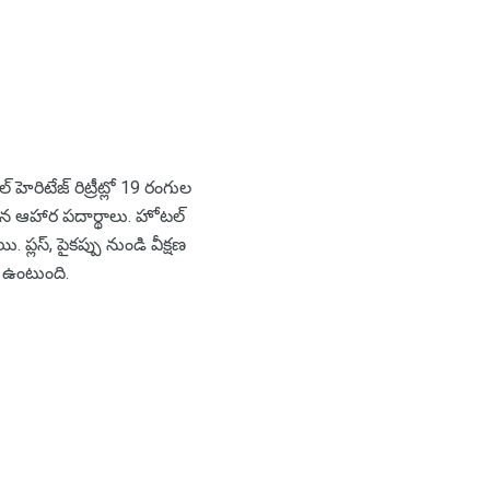
ెరిటేజ్ రిట్రీట్లో 19 రంగుల
ైన ఆహార పదార్థాలు. హోటల్
ప్లస్, పైకప్పు నుండి వీక్షణ
 ఉంటుంది.