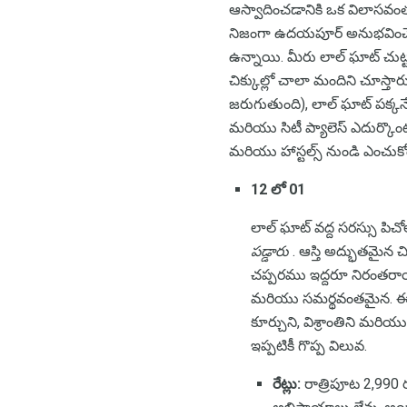
ఆస్వాదించడానికి ఒక విలాసవంతమ
నిజంగా ఉదయపూర్ అనుభవించే వి
ఉన్నాయి. మీరు లాల్ ఘాట్ చుట
చిక్కుల్లో చాలా మందిని చూస్తార
జరుగుతుంది), లాల్ ఘాట్ పక్కన
మరియు సిటీ ప్యాలెస్ ఎదుర్కొంట
మరియు హాస్టల్స్ నుండి ఎంచుకోండి
12 లో 01
లాల్ ఘాట్ వద్ద సరస్సు పిచ
పడ్డారు
. ఆస్తి అద్భుతమైన చ
చప్పరము ఇద్దరూ నిరంతరాయ 
మరియు సమర్థవంతమైన. ఈ ప్
కూర్చుని, విశ్రాంతిని మరి
ఇప్పటికీ గొప్ప విలువ.
రేట్లు:
రాత్రిపూట 2,990