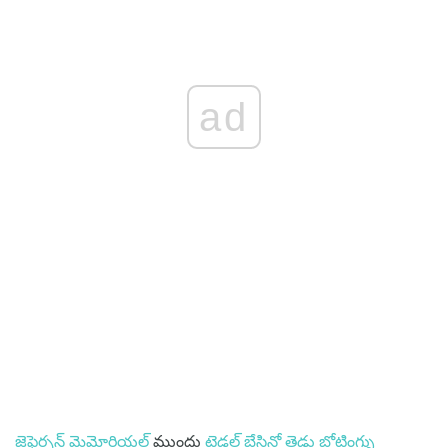
ad
జెఫెర్సన్ మెమోరియల్
ముందు
టైడల్ బేసిన్లో తెడ్డు బోటింగ్ను