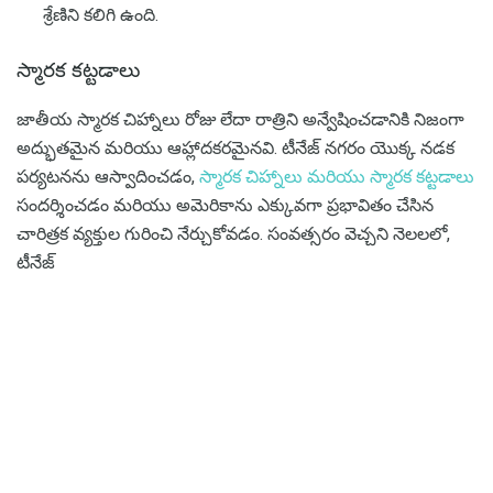
శ్రేణిని కలిగి ఉంది.
స్మారక కట్టడాలు
జాతీయ స్మారక చిహ్నాలు రోజు లేదా రాత్రిని అన్వేషించడానికి నిజంగా
అద్భుతమైన మరియు ఆహ్లాదకరమైనవి. టీనేజ్ నగరం యొక్క నడక
పర్యటనను ఆస్వాదించడం,
స్మారక చిహ్నాలు మరియు స్మారక కట్టడాలు
సందర్శించడం మరియు అమెరికాను ఎక్కువగా ప్రభావితం చేసిన
చారిత్రక వ్యక్తుల గురించి నేర్చుకోవడం. సంవత్సరం వెచ్చని నెలలలో,
టీనేజ్