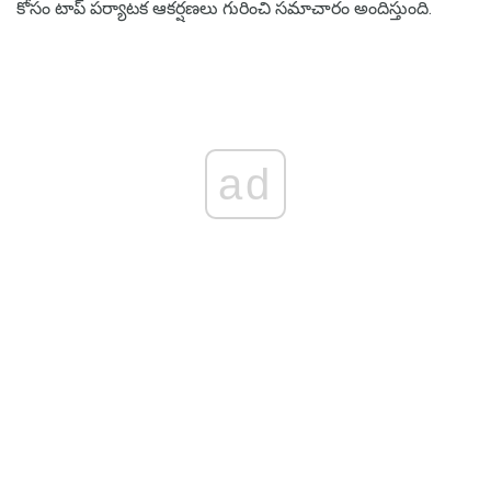
కోసం టాప్ పర్యాటక ఆకర్షణలు గురించి సమాచారం అందిస్తుంది.
ad