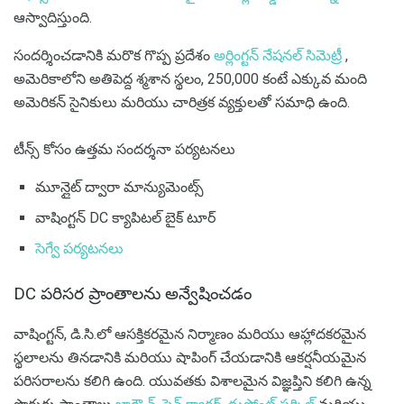
ఆస్వాదిస్తుంది.
సందర్శించడానికి మరొక గొప్ప ప్రదేశం
అర్లింగ్టన్ నేషనల్ సిమెట్రీ
,
అమెరికాలోని అతిపెద్ద శ్మశాన స్థలం, 250,000 కంటే ఎక్కువ మంది
అమెరికన్ సైనికులు మరియు చారిత్రక వ్యక్తులతో సమాధి ఉంది.
టీన్స్ కోసం ఉత్తమ సందర్శనా పర్యటనలు
మూన్లైట్ ద్వారా మాన్యుమెంట్స్
వాషింగ్టన్ DC క్యాపిటల్ బైక్ టూర్
సెగ్వే పర్యటనలు
DC పరిసర ప్రాంతాలను అన్వేషించడం
వాషింగ్టన్, డి.సి.లో ఆసక్తికరమైన నిర్మాణం మరియు ఆహ్లాదకరమైన
స్థలాలను తినడానికి మరియు షాపింగ్ చేయడానికి ఆకర్షనీయమైన
పరిసరాలను కలిగి ఉంది. యువతకు విశాలమైన విజ్ఞప్తిని కలిగి ఉన్న