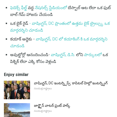
ఫెడెక్స్ ఫీల్డ్
వద్ద
నేషనల్స్ స్టేడియంలో
బేస్బాల్ ఆట లేదా ఒక ఫుట్
బాల్ గేమ్ హాజరు చేయండి
ఒక బైక్ రైడ్
- వాషింగ్టన్, DC ప్రాంతంలో ఉత్తమ బైక్ ట్రైల్స్కు ఒక
మార్గదర్శిని చూడండి
కయాక్ అద్దెకు -
వాషింగ్టన్, DC లో కయాకింగ్ కి ఒక మార్గదర్శిని
చూడండి
అవుట్డోర్లో ఆనందించండి-
వాషింగ్టన్, డి.సి.
లోని
పార్కులలో
ఒక
పిక్నిక్ లేదా ఎక్కి కోసం వెళ్లండి
Enjoy similar
వాషింగ్టన్, DC ఇంటర్న్షిప్స్: కాపిటల్ హిల్లో ఇంటర్న్డింగ్
సంయుక్త రాష్ట్రాలు
జార్జ్టౌన్ వాటర్ ఫ్రంట్ పార్క్
సంయుక్త రాష్ట్రాలు