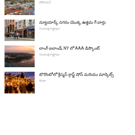
కరేబియన్
న్యూయార్క్ నగరం యొక్క ఉత్తమ గే బార్లు
సంయుక్త రాష్ట్రాలు
లాంగ్ ఐలాండ్, NY లో AAA డిస్కౌంట్
సంయుక్త రాష్ట్రాలు
టొరొంటోలో క్రిస్మస్ క్రాఫ్ట్ షోస్ మరియు మార్కెట్స్
కెనడా