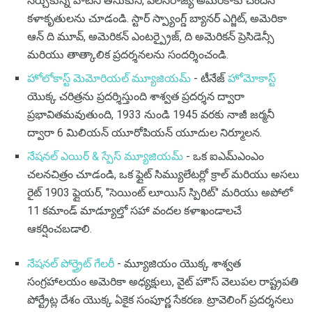
నేర్చుకున్న వాటిని తీసుకుని, వలసరాజ్య అమెరికాకు చెందిన
కళాకృతులను చూడండి. స్టార్ స్ప్యాంగ్డ్ బ్యానర్ ఎగ్జిట్, అమెరికా
ఆన్ ది మూవ్, అమెరికన్ ఎంటర్ప్రైజ్, ది అమెరికన్ ప్రెసిడెన్సీ
మరియు తాత్కాలిక ప్రదర్శనలను సందర్శించండి.
హోలోకాస్ట్ మెమోరియల్ మ్యూజియమ్
- టీనేజ్
హోమోకాస్ట్
యొక్క చరిత్రను ప్రదర్శిస్తుంది శాశ్వత ప్రదర్శన ద్వారా
ప్రభావితమవుతుంది, 1933 నుండి 1945 వరకు నాజీ జర్మనీ
ద్వారా 6 మిలియన్ యూరోపియన్ యూదుల నిర్మూలన.
నేషనల్ ఎయిర్ & స్పేస్ మ్యూజియమ్
- ఒక ఐఎమ్ఎంఎం
చలనచిత్రం చూడండి, ఒక ఫ్లైట్ సిమ్యులేటర్లో క్రాల్ మరియు అసలు
రైట్ 1903 ఫ్లైయర్, "సెయింట్ లూయిస్ స్పిరిట్" మరియు అపోలో
11 కమాండ్ మాడ్యూల్తో సహా వందల కళాఖండాలచే
ఆకర్షించబడాలి.
నేషనల్ పోర్త్రైట్ గేలరీ
- మ్యూజియం యొక్క శాశ్వత
సంగ్రహాలయం అమెరికా అధ్యక్షులు, వైట్ హౌస్ వెలుపల రాష్ట్రపతి
పోర్ట్రేట్ల దేశం యొక్క ఏకైక సంపూర్ణ సేకరణ. ట్రావెలింగ్ ప్రదర్శనలు