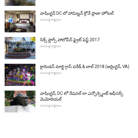
వాషింగ్టన్ DC లో హామిల్టన్ క్రోనే ప్లాజా హోటల్
సంయుక్త రాష్ట్రాలు
సిక్స్ ఫ్లాగ్స్ హాలోవీన్ ఫ్రైట్ ఫెస్ట్ 2017
సంయుక్త రాష్ట్రాలు
క్లారెండన్ మార్డి గ్రాస్ పరేడ్ & బాల్ 2018 (అర్లింగ్టన్, VA)
సంయుక్త రాష్ట్రాలు
వాషింగ్టన్, DC లో నేషనల్ లా ఎన్ఫోర్స్మెంట్ ఆఫీసర్స్
మెమోరియల్
సంయుక్త రాష్ట్రాలు