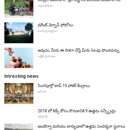
భద్రత & భీమా
మౌంట్ వెర్నాన్ ఫోటోలు
సంయుక్త రాష్ట్రాలు
అవును, మీరు ఈ దిశగా చేస్తే మీరు సెలవు పొందవచ్చు
బడ్జెట్ ప్రయాణం
Intresting news
సింగపూర్లో టాప్ 10 హాకర్ కేంద్రాలు
ఆసియా
2018 లో కిడ్స్ కోసం కొనడానికి 9 ఉత్తమ సన్స్క్రీన్లు
టెక్ & గేర్
ఆంటిగ్వా మరియు బార్బుడాలో ఉత్తమ సందర్శనా స్థలాలు