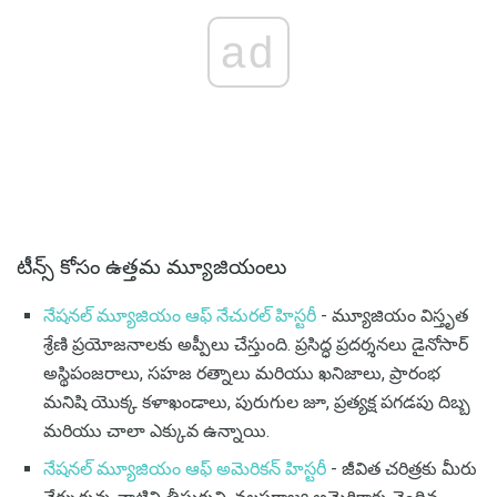
ad
టీన్స్ కోసం ఉత్తమ మ్యూజియంలు
నేషనల్ మ్యూజియం ఆఫ్ నేచురల్ హిస్టరీ
- మ్యూజియం విస్తృత
శ్రేణి ప్రయోజనాలకు అప్పీలు చేస్తుంది. ప్రసిద్ధ ప్రదర్శనలు డైనోసార్
అస్థిపంజరాలు, సహజ రత్నాలు మరియు ఖనిజాలు, ప్రారంభ
మనిషి యొక్క కళాఖండాలు, పురుగుల జూ, ప్రత్యక్ష పగడపు దిబ్బ
మరియు చాలా ఎక్కువ ఉన్నాయి.
నేషనల్ మ్యూజియం ఆఫ్ అమెరికన్ హిస్టరీ
- జీవిత చరిత్రకు మీరు