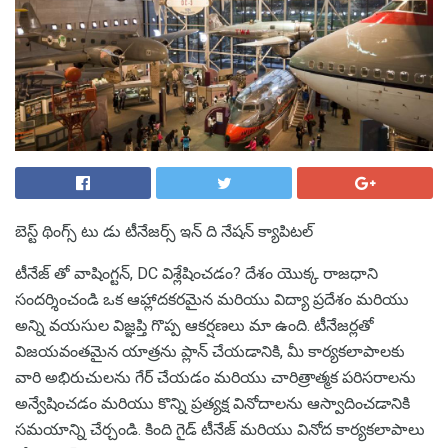
బెస్ట్ థింగ్స్ టు డు టీనేజర్స్ ఇన్ ది నేషన్ క్యాపిటల్
టీనేజ్ తో వాషింగ్టన్, DC విశ్లేషించడం? దేశం యొక్క రాజధాని
సందర్శించండి ఒక ఆహ్లాదకరమైన మరియు విద్యా ప్రదేశం మరియు
అన్ని వయసుల విజ్ఞప్తి గొప్ప ఆకర్షణలు మా ఉంది. టీనేజర్లతో
విజయవంతమైన యాత్రను ప్లాన్ చేయడానికి, మీ కార్యకలాపాలకు
వారి అభిరుచులను గేర్ చేయడం మరియు చారిత్రాత్మక పరిసరాలను
అన్వేషించడం మరియు కొన్ని ప్రత్యక్ష వినోదాలను ఆస్వాదించడానికి
సమయాన్ని చేర్చండి. కింది గైడ్ టీనేజ్ మరియు వినోద కార్యకలాపాలు