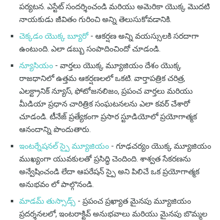
పర్యటన. ఎస్టేట్ సందర్శించండి మరియు అమెరికా యొక్క మొదటి
నాయకుడు జీవితం గురించి అన్ని తెలుసుకోవడానికి.
చెక్కడం యొక్క బ్యూరో
- ఆకర్షణ అన్ని వయస్సులకి సరదాగా
ఉంటుంది. ఎలా డబ్బు సంపాదించిందో చూడండి.
న్యూసియం
- వార్తలు యొక్క మ్యూజియం దేశం యొక్క
రాజధానిలో ఉత్తమ ఆకర్షణలలో ఒకటి. వార్తాపత్రిక చరిత్ర,
ఎలక్ట్రానిక్ న్యూస్, ఫోటోజనలిజం, ప్రపంచ వార్తలు మరియు
మీడియా ప్రధాన చారిత్రిక సంఘటనలను ఎలా కవర్ చేశారో
చూడండి. టీనేజ్ ప్రత్యేకంగా ప్రసార స్టూడియోలో ప్రయోగాత్మక
ఆనందాన్ని పొందుతారు.
ఇంటర్నేషనల్ స్పై మ్యూజియం
- గూఢచర్యం యొక్క మ్యూజియం
ముఖ్యంగా యువకులతో ప్రసిద్ధి చెందింది. శాశ్వత సేకరణను
అన్వేషించండి లేదా ఆపరేషన్ స్పై అని పిలిచే ఒక ప్రయోగాత్మక
అనుభవం లో పాల్గొనండి.
మాడమ్ తుస్సాడ్స్
- ప్రపంచ ప్రఖ్యాత మైనపు మ్యూజియం
ప్రదర్శనలలో, ఇంటరాక్టివ్ అనుభవాలు మరియు మైనపు బొమ్మల