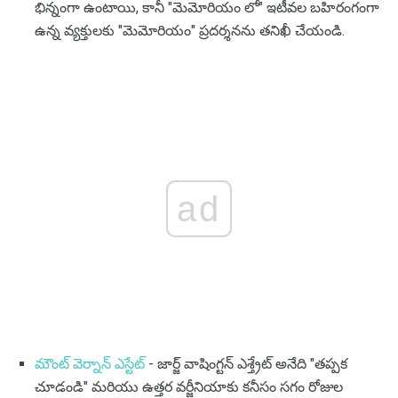
భిన్నంగా ఉంటాయి, కానీ "మెమోరియం లో" ఇటీవల బహిరంగంగా
ఉన్న వ్యక్తులకు "మెమోరియం" ప్రదర్శనను తనిఖీ చేయండి.
ad
మౌంట్ వెర్నాన్ ఎస్టేట్
- జార్జ్ వాషింగ్టన్ ఎశ్త్రేట్ అనేది "తప్పక
చూడండి" మరియు ఉత్తర వర్జీనియాకు కనీసం సగం రోజుల