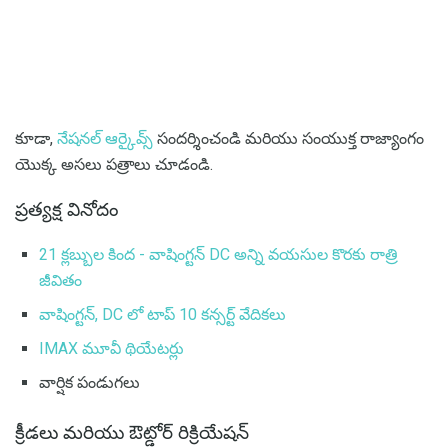
కూడా,
నేషనల్ ఆర్కైవ్స్
సందర్శించండి మరియు సంయుక్త రాజ్యాంగం
యొక్క అసలు పత్రాలు చూడండి.
ప్రత్యక్ష వినోదం
21 క్లబ్బుల కింద - వాషింగ్టన్ DC అన్ని వయసుల కొరకు రాత్రి
జీవితం
వాషింగ్టన్, DC లో టాప్ 10 కన్సర్ట్ వేదికలు
IMAX మూవీ థియేటర్లు
వార్షిక పండుగలు
క్రీడలు మరియు ఔట్డోర్ రిక్రియేషన్