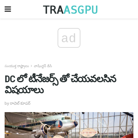
ad
సంయుక్త రాష్ట్రాలు
వాషింగ్టన్ డిసి
DC లో టీనేజర్స్ తో చేయవలసిన
విషయాలు
by రాచెల్ కూపర్