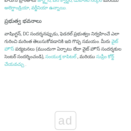
పొరుగు ప్రాంతాలు
జార్జ్టౌన్,
పెన్ క్వార్టర్,
డుపోంట్ సర్కిల్
మరియు
అలెగ్జాండ్రియా, వర్జీనియా ఉన్నాయి.
ప్రభుత్వ భవనాలు
వాషింగ్టన్, DC సందర్శనప్పుడు, ఫెడరల్ ప్రభుత్వం నిర్వహించే ఎలా
గురించి మరింత తెలుసుకోవడానికి ఇది గొప్ప సమయం. మీరు
వైట్
హౌస్
పర్యటనలు (ముందుగా ఏర్పాటు లేదా వైట్ హౌస్ సందర్శకుల
సెంటర్ సందర్శించండి),
సంయుక్త కాపిటల్
, మరియు
సుప్రీం కోర్ట్
చేయవచ్చు
.
ad