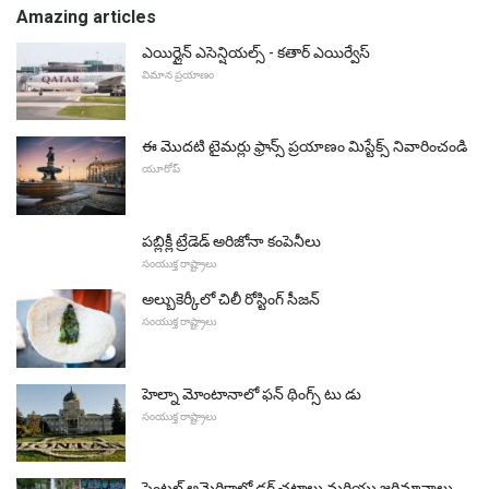
Amazing articles
ఎయిర్లైన్ ఎసెన్షియల్స్ - కతార్ ఎయిర్వేస్
విమాన ప్రయాణం
ఈ మొదటి టైమర్లు ఫ్రాన్స్ ప్రయాణం మిస్టేక్స్ నివారించండి
యూరోప్
పబ్లిక్లీ ట్రేడెడ్ అరిజోనా కంపెనీలు
సంయుక్త రాష్ట్రాలు
అల్బుకెర్కీలో చిలీ రోస్టింగ్ సీజన్
సంయుక్త రాష్ట్రాలు
హెల్నా మోంటానాలో ఫన్ థింగ్స్ టు డు
సంయుక్త రాష్ట్రాలు
సెంట్రల్ అమెరికాలో డ్రగ్ చట్టాలు మరియు జరిమానాలు