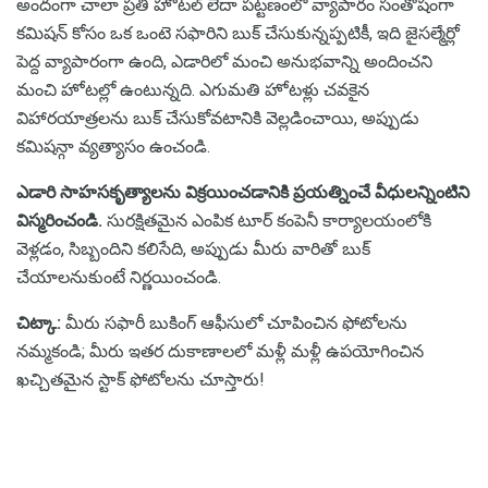
అందంగా చాలా ప్రతి హోటల్ లేదా పట్టణంలో వ్యాపారం సంతోషంగా
కమిషన్ కోసం ఒక ఒంటె సఫారిని బుక్ చేసుకున్నప్పటికీ, ఇది జైసల్మేర్లో
పెద్ద వ్యాపారంగా ఉంది, ఎడారిలో మంచి అనుభవాన్ని అందించని
మంచి హోటల్లో ఉంటున్నది. ఎగుమతి హోటళ్లు చవకైన
విహారయాత్రలను బుక్ చేసుకోవటానికి వెల్లడించాయి, అప్పుడు
కమిషన్గా వ్యత్యాసం ఉంచండి.
ఎడారి సాహసకృత్యాలను విక్రయించడానికి ప్రయత్నించే వీధులన్నింటిని
విస్మరించండి.
సురక్షితమైన ఎంపిక టూర్ కంపెనీ కార్యాలయంలోకి
వెళ్లడం, సిబ్బందిని కలిసేది, అప్పుడు మీరు వారితో బుక్
చేయాలనుకుంటే నిర్ణయించండి.
చిట్కా:
మీరు సఫారీ బుకింగ్ ఆఫీసులో చూపించిన ఫోటోలను
నమ్మకండి; మీరు ఇతర దుకాణాలలో మళ్లీ మళ్లీ ఉపయోగించిన
ఖచ్చితమైన స్టాక్ ఫోటోలను చూస్తారు!