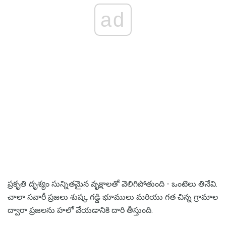
ad
ప్రకృతి దృశ్యం సున్నితమైన వృక్షాలతో వెలిగిపోతుంది - ఒంటెలు తినేవి.
చాలా సవారీ ప్రజలు శుష్క గడ్డి భూములు మరియు గత చిన్న గ్రామాల
ద్వారా ప్రజలను హలో వేయడానికి దారి తీస్తుంది.