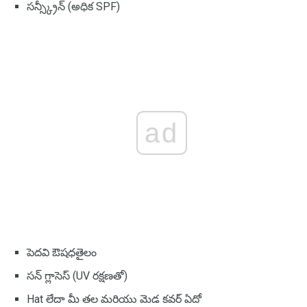
సన్స్క్రీన్ (అధిక SPF)
ad
పెదవి ఔషధతైలం
సన్ గ్లాసెస్ (UV రక్షణతో)
Hat లేదా మీ తల మరియు మెడ కవర్ ఏదో