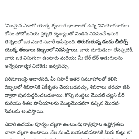
"నిజమైన ఎడారి" యొక్క శృంగార భావాలతో ఉన్న వినియోగదారుల
కోసం ఫోటోజనియ ప్రకృతి దృశ్యాలతో నిండిన నివసించే ఇసుక
తిన్నెలలో ఒక ఎడారి సవారీ ఆపేస్తుంది.
తిరుగుతున్న డండు బీటిల్స్
యొక్క తండాలు దిబ్బలలో నివసిస్తాయి.
వారు దూకుడుగా లేనప్పటికీ,
వారు ఒక విసుగుగా ఉంటారు మరియు మీ బేర్ బేర్ అడుగులను
అన్వేషణాత్మక చిటికెడు ఇవ్వవచ్చు.
పరిమాణంపై ఆధారపడి, మీ సఫారీ ఇతర సమూహాలతో కలిసి
దిబ్బలలో శిబిరానికి ఏకీకృతం చేయబడవచ్చు. శిబిరాలు తరచూ జీప్
ద్వారా పునరుద్దరించబడతాయి; కొన్ని సంస్థలు మొదటి చల్లని బీర్
మరియు శీతల పానీయాలను మొట్టమొదటిగా వచ్చిన మొదటి-
సేవలను అందిస్తాయి.
ఎడారి ఉదయం పూర్వం చల్లగా ఉంటుంది; రాత్రిపూట ఉష్ణోగ్రతలు
చాలా చల్లగా ఉంటాయి. నేల నుండి బయటపడటానికి మీరు కుట్లు లో