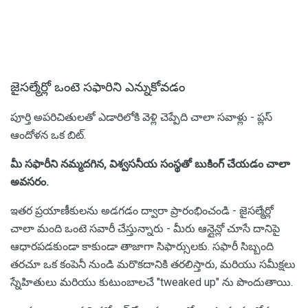
జైసల్మేర్లో ఒంటె సఫారిని ఎన్నుకోవడం
పూర్తి అపరిచితులతో ఎడారిలోకి వెళ్లి చెప్పేది చాలా సవాళ్లు - ప్లస్
ఆందోళన ఒక బిట్.
మీ సఫారీని నమ్మదగిన, విశ్వసనీయ సంస్థతో బుకింగ్ చేయడం చాలా
అవసరం.
ఇతర ప్రయాణీకులను అడగడం ద్వారా ప్రారంభించండి - జైసల్మేర్లో
చాలా మంది ఒంటె సవారీ చేస్తున్నారు - మీరు ఆన్లైన్లో చూసే దానిపై
ఆధారపడకుండా కాకుండా తాజాగా సిఫార్సులకు. సఫారీ సిబ్బంది
తరచూ ఒక కంపెనీ నుండి మరొకదానికి తరలిస్తారు, మరియు సమీక్షలు
స్నేహితులు మరియు కుటుంబాలచే "tweaked up" ను పొందుతాయి.