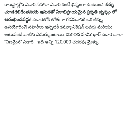
రాజస్థాన్లోని ఎడారి సహారా ఎడారి కంటే భిన్నంగా ఉంటుంది.
కళ్ళు
చూడగలిగేంతవరకు ఇసుకతో ఏకాభిప్రాయమైన ప్రకృతి దృశ్యం లో
ఆరంభించవద్దు!
ఎడారిలోకి లోతుగా గడపడానికి ఒక జీప్ను
ఉపయోగించే సఫారీలు ఇప్పటికీ కమ్యూనికేషన్ టవర్లు మరియు
అటువంటి వాటిని ఎదుర్కుంటాయి. మిగిలిన హామీ: థార్ ఎడారి చాలా
"నిజమైన" ఎడారి - ఇది అన్ని 120,000 చదరపు మైళ్ళు.