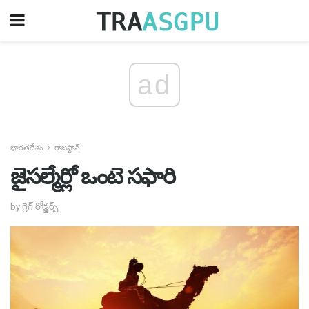
ad
భారతదేశం
రాజస్థాన్
జైసల్మేర్లో ఒంటె సఫారి
by గ్రెగ్ రోడ్జర్స్