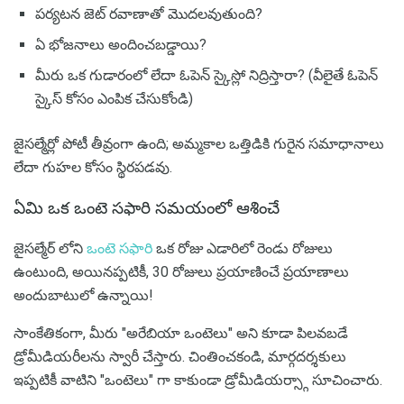
పర్యటన జెట్ రవాణాతో మొదలవుతుంది?
ఏ భోజనాలు అందించబడ్డాయి?
మీరు ఒక గుడారంలో లేదా ఓపెన్ స్కైస్లో నిద్రిస్తారా? (వీలైతే ఓపెన్
స్కైస్ కోసం ఎంపిక చేసుకోండి)
జైసల్మేర్లో పోటీ తీవ్రంగా ఉంది; అమ్మకాల ఒత్తిడికి గురైన సమాధానాలు
లేదా గుహల కోసం స్థిరపడవు.
ఏమి ఒక ఒంటె సఫారి సమయంలో ఆశించే
జైసల్మేర్ లోని
ఒంటె సఫారి
ఒక రోజు ఎడారిలో రెండు రోజులు
ఉంటుంది, అయినప్పటికీ, 30 రోజులు ప్రయాణించే ప్రయాణాలు
అందుబాటులో ఉన్నాయి!
సాంకేతికంగా, మీరు "అరేబియా ఒంటెలు" అని కూడా పిలవబడే
డ్రోమీడియరీలను స్వారీ చేస్తారు. చింతించకండి, మార్గదర్శకులు
ఇప్పటికీ వాటిని "ఒంటెలు" గా కాకుండా డ్రోమీడియర్స్గా సూచించారు.