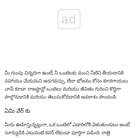
ad
మీ గుంపు చిన్నదిగా ఉంటే, నీ ఒంటెలకు మంచి నీటిని తీయడానికి
సహాయం చేయమని అడగవచ్చు, లేదా భోజనం కోసం కూరగాయలు
చాప్ కూడా. రాజస్థాన్లో ఒంటెలు మరియు జీవితం గురించి కొద్దిగా
పాల్గొనడానికి మరియు తెలుసుకోవడానికి అవకాశం పొందండి.
ఏమి వేర్ కు
మీరు ఊహిస్తున్నట్లుగా, ఒక ఒంటెలో ఎడారిలోకి వెళుతుండటం అంటే
సూర్యుడికి ఎటువంటి కవర్ లేకుండా పూర్తిగా పడింది. రాత్రి