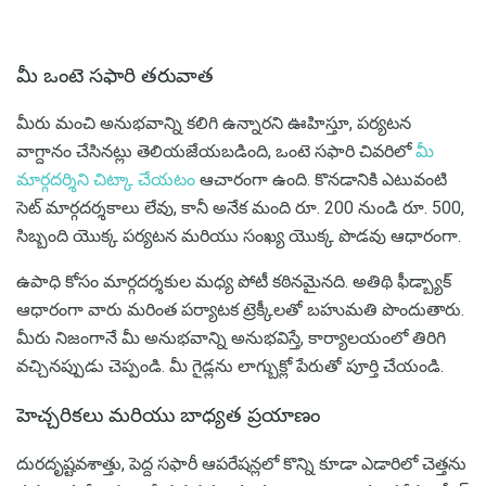
మీ ఒంటె సఫారి తరువాత
మీరు మంచి అనుభవాన్ని కలిగి ఉన్నారని ఊహిస్తూ, పర్యటన
వాగ్దానం చేసినట్లు తెలియజేయబడింది, ఒంటె సఫారి చివరిలో
మీ
మార్గదర్శిని చిట్కా చేయటం
ఆచారంగా ఉంది. కొనడానికి ఎటువంటి
సెట్ మార్గదర్శకాలు లేవు, కానీ అనేక మంది రూ. 200 నుండి రూ. 500,
సిబ్బంది యొక్క పర్యటన మరియు సంఖ్య యొక్క పొడవు ఆధారంగా.
ఉపాధి కోసం మార్గదర్శకుల మధ్య పోటీ కఠినమైనది. అతిథి ఫీడ్బ్యాక్
ఆధారంగా వారు మరింత పర్యాటక ట్రెక్కీలతో బహుమతి పొందుతారు.
మీరు నిజంగానే మీ అనుభవాన్ని అనుభవిస్తే, కార్యాలయంలో తిరిగి
వచ్చినప్పుడు చెప్పండి. మీ గైడ్లను లాగ్బుక్లో పేరుతో పూర్తి చేయండి.
హెచ్చరికలు మరియు బాధ్యత ప్రయాణం
దురదృష్టవశాత్తు, పెద్ద సఫారీ ఆపరేషన్లలో కొన్ని కూడా ఎడారిలో చెత్తను