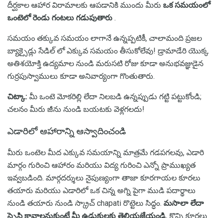
దీర్ఘకాల ఆహార విరామాలకు ఆపడానికి ముందు మీరు
ఒక సమయంలో
ఒంటెలో రెండు గంటలు గడుపుతారు
.
సమయం తక్కువ సమయం లాగానే ఉన్నప్పటికీ, చాలామంది ప్రజల
బ్యాక్సైడ్లు సేడిల్ లో ఎక్కువ సమయం తీసుకోలేవు! డ్రామాడేరి యొక్క
అతిశయోక్తి ఉద్యమాల నుండి మరుసటి రోజు కూడా అనుభవజ్ఞుడైన
గుర్రపుస్వాములు కూడా అనివార్యంగా గొంతుతారు.
చిట్కా:
మీ ఒంటె మోకరిల్లి లేదా నిలబడి ఉన్నప్పుడు గట్టి పట్టుకోండి;
చలనం మీరు జీను నుండి బయటకు వెళ్లగలదు!
ఎడారిలో ఆహారాన్ని ఆస్వాదించండి
మీరు ఒంటెల మీద ఎక్కువ సమయాన్ని మాత్రమే గడపగలవు, ఎడారి
మార్గం గురించి ఆహారం మరియు విద్య గురించి ఎన్నో ప్రాముఖ్యత
ఇవ్వబడింది. మార్గదర్శులు నైపుణ్యంగా తాజా కూరగాయల కూరలు
తయారు మరియు ఎడారిలో ఒక చిన్న అగ్ని పైగా ముడి పదార్థాలు
నుండి తయారు నుండి స్క్రాచ్ chapati రొట్టెలు సిద్ధం.
మసాలా లేదా
స్పైసి కావాలనుకుంటే మీ ఉడుకులకు తెలియజేయండి.
కొన్ని కూరలు