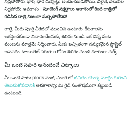
నిద్రపోతారు. భారీ, భారీ దుప్పట్లు అందించబడతాయి. వీలైతే, వెలుపల
నిద్రపోయే అవకాశం -
షూటింగ్ నక్షత్రాలు ఆకాశంలో కింద రాత్రిలో
గడిపిన రాత్రి నిజంగా మర్చిపోలేనిది!
రాత్రి, మీరు పూర్తి చీకటిలో ముంచిన ఉంటారు. కీటకాలను
ఆకర్షించకుండా నివారించేందుకు, శిబిరం నుండి ఒక చిన్న వంట
మంటను మాత్రమే నిర్మించారు. మీకు ఖచ్చితంగా నమ్మకమైన ఫ్లాష్లైట్
అవసరం. టాయిలెట్ పరుగుల కోసం శిబిరం నుండి దూరంగా వల్క్.
మీ ఒంటె సఫారి ఆనందించే చిట్కాలు
మీ ఒంటె పాటు plods వంటి, ఎడారి లో
జీవితం యొక్క మార్గం గురించి
తెలుసుకోవడానికి
అవకాశాన్ని; మీ గైడ్ సంతోషముగా కట్టుబడి
ఉంటుంది.