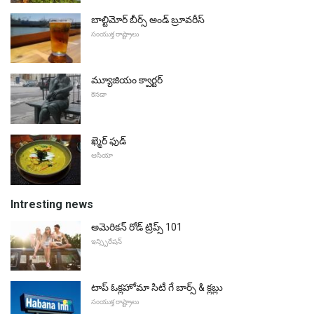
బాల్టిమోర్ బీర్స్ అండ్ బ్రూవరీస్
సంయుక్త రాష్ట్రాలు
మ్యూజియం క్వార్టర్
కెనడా
ఖ్మెర్ ఫుడ్
ఆసియా
Intresting news
అమెరికన్ రోడ్ ట్రిప్స్ 101
ఇన్స్పిరేషన్
టాప్ ఓక్లహోమా సిటీ గే బార్స్ & క్లబ్లు
సంయుక్త రాష్ట్రాలు