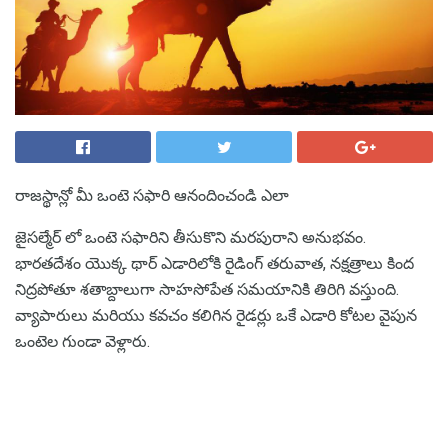
రాజస్థాన్లో మీ ఒంటె సఫారి ఆనందించండి ఎలా
జైసల్మేర్ లో ఒంటె సఫారిని తీసుకొని మరపురాని అనుభవం.
భారతదేశం యొక్క థార్ ఎడారిలోకి రైడింగ్ తరువాత, నక్షత్రాలు కింద
నిద్రపోతూ శతాబ్దాలుగా సాహసోపేత సమయానికి తిరిగి వస్తుంది.
వ్యాపారులు మరియు కవచం కలిగిన రైడర్లు ఒకే ఎడారి కోటల వైపున
ఒంటెల గుండా వెళ్లారు.