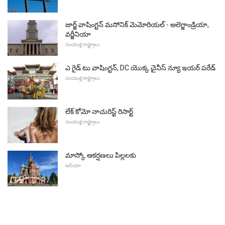
జార్జ్ వాషింగ్టన్ మసోనిక్ మెమోరియల్ - అలెగ్జాండ్రియా,
వర్జీనియా
సంయుక్త రాష్ట్రాలు
ఎ గైడ్ టు వాషింగ్టన్, DC యొక్క చైనీస్ న్యూ ఇయర్ పరేడ్
సంయుక్త రాష్ట్రాలు
లేక్ కోమో నాచురిస్ట్ రిసార్ట్
సంయుక్త రాష్ట్రాలు
మాస్కో ఆకర్షణలు పిల్లలకు
ఆసియా