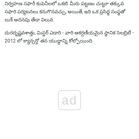
నిర్వహణ సఫారీ కంపెనీలలో ఒకటి. మీరు పట్టణం చుట్టూ తక్కువ
సఫారి పర్యటనలు కనుగొనవచ్చు, అయితే, ఇది ఒక ప్రసిద్ధ సంస్థతో
బుక్ అదనపు తేడా విలువ.
దురదృష్టవశాత్తు, మిస్టర్ ఎడారి - వారి ఆకర్షణీయమైన స్థానిక సెలబ్రిటీ -
2012 లో క్యాన్సర్తో తన యుద్ధాన్ని కోల్పోయింది.
ad