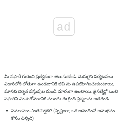
ad
మీ సఫారీ గురించి ప్రత్యేకంగా తెలుసుకోండి. మెరుగైన పర్యటనలు
ఎడారిలోకి లోతుగా ఉండటానికి జీప్ ను ఉపయోగించుకుంటాయి,
మానవ నిర్మిత వస్తువుల నుండి దూరంగా ఉంటాయి. జైసల్మేర్లో ఒంటె
సఫారిని ఎంచుకోవడానికి ముందు ఈ క్రింది ప్రశ్నలను అడగండి:
సమూహం ఎంత పెద్దది? (స్పష్టంగా, ఒక ఆనందించే అనుభవం
కోసం చిన్నది)