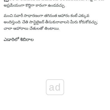
అప్రమేయంగా కొద్దిగా కారంగా ఉండవచ్చు.
మంచి సవారీ సాధారణంగా తగినంత ఆహారం కంటే ఎక్కువ
అందిస్తుంది. చేతి సాన్టిటైజర్ తీసుకురావాలని మీరు కోరుకోవచ్చు;
చాలా ఆహారాలు చేతులతో తింటాయి.
ఎడారిలో శిబిరాల
ad