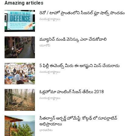
Amazing articles
రెనో / టాహో ప్రాంతంలోని సీజనల్ ఫ్లూ షాట్స్ పొందడం
సంయుక్త రాష్ట్రాలు
మ్యూనిచ్ నుండి వెనిస్కు ఎలా చేరుకోవాలి
యూరోప్
5 ఫిల్లీ ఈవెంట్స్ మీరు ఈ ఆగష్టుని మిస్ చేయరాదు
సంయుక్త రాష్ట్రాలు
ఓక్లహోమా హంటింగ్ సీజన్ తేదీలు 2018
సంయుక్త రాష్ట్రాలు
సీతల్వాన్ ఆర్చర్డ్ హోమేస్టే: కోట్గఢ్ లో సూపర్లాటివ్
అభిప్రాయాలు
భారతదేశం