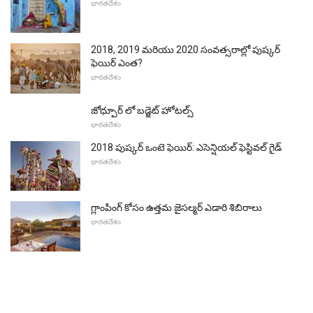
భారతదేశం
2018, 2019 మరియు 2020 సంవత్సరాల్లో పుష్కర్
ఫెయిర్ ఎంత?
భారతదేశం
జోధ్పూర్ లో బడ్జెట్ హోటల్స్
భారతదేశం
2018 పుష్కర్ ఒంటె ఫెయిర్: ఎసెన్షియల్ ఫెస్టివల్ గైడ్
భారతదేశం
గ్లాంపింగ్ కోసం ఉత్తమ జైసల్మర్ ఎడారి శిబిరాలు
భారతదేశం