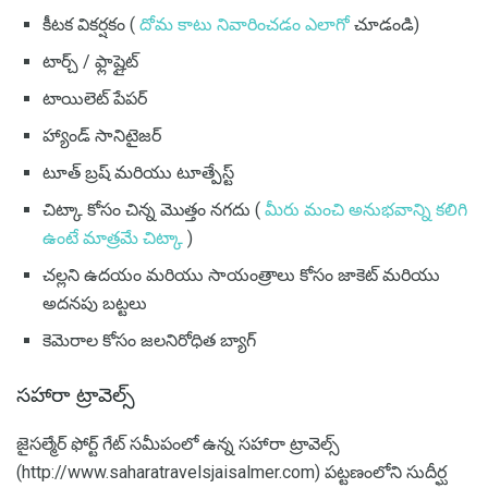
కీటక వికర్షకం (
దోమ కాటు నివారించడం ఎలాగో
చూడండి)
టార్చ్ / ఫ్లాష్లైట్
టాయిలెట్ పేపర్
హ్యాండ్ సానిటైజర్
టూత్ బ్రష్ మరియు టూత్పేస్ట్
చిట్కా కోసం చిన్న మొత్తం నగదు (
మీరు మంచి అనుభవాన్ని కలిగి
ఉంటే మాత్రమే చిట్కా
)
చల్లని ఉదయం మరియు సాయంత్రాలు కోసం జాకెట్ మరియు
అదనపు బట్టలు
కెమెరాల కోసం జలనిరోధిత బ్యాగ్
సహారా ట్రావెల్స్
జైసల్మేర్ ఫోర్ట్ గేట్ సమీపంలో ఉన్న సహారా ట్రావెల్స్
(http://www.saharatravelsjaisalmer.com) పట్టణంలోని సుదీర్ఘ