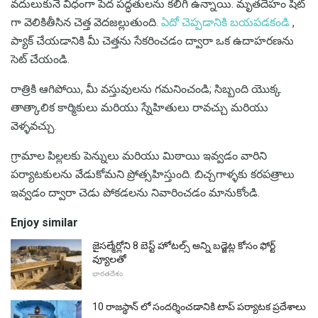
వదులుకునే విధంగా పేద పద్ధతులను కలిగి ఉన్నాయి. మృతదేహం షీట్
గా వెలికితీసిన చెత్త వెదజల్లుతుంది.
ఏదో చెప్పడానికి బయపడకండి
,
ప్యాక్ చేయడానికి మీ చెత్తను సేకరించడం ద్వారా ఒక ఉదాహరణను
సెట్ చేయండి.
రాత్రికి ఆగిపోయి, మీ వస్తువులను గమనించండి; సిబ్బంది యొక్క
తాత్కాలిక కార్మికులు మరియు స్నేహితులు రావచ్చు మరియు
వెళ్ళవచ్చు.
గ్రామాల పిల్లలకు పెన్నులు మరియు మిఠాయి ఇవ్వడం వారిని
పర్యాటకులను వేడుకోమని ప్రోత్సహిస్తుంది. బిచ్చగాళ్ళకు కరపత్రాలు
ఇవ్వడం ద్వారా చెడు పోకడలను నివారించడం మానుకోండి.
Enjoy similar
జైసల్మేర్లోని 8 బెస్ట్ హోటల్స్ అన్ని బడ్జెట్ల కోసం ఫోర్ట్
వ్యూలతో
భారతదేశం
10 రాజస్థాన్ లో సందర్శించడానికి టాప్ పర్యాటక ప్రదేశాలు