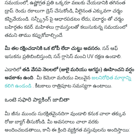
సమయంలో, ఉష్ణోగ్రత ప్రతి ఒక్కరూ వణుకు చేయడానికి తగినంత
డ్రాప్. రెండు రకాలుగా డ్రెస్ చేసుకోండి, వీలైనంత ఎక్కువగా చర్మం
కప్పివేయండి. సన్స్క్రీన్ పై ఆధారపడటం లేదు; పదార్థం తో చర్మం
బహిర్గతం కవర్. మహిళలు గ్రామస్తులతో కలుసుకున్న సమయంలో
తమని తాము కప్పుకోవాల్సిందే.
మీ తల రక్షించడానికి ఒక టోపీ లేదా చుట్టు అవసరం.
సన్ ఆఫ్
ఇసుకను ప్రతిబింబిస్తుంది; సన్ గ్లాసెస్ మంచి UV రక్షణ ఉండాలి.
ఎడారిలో
తడి వేసవి నెలలలో (జులై మరియు ఆగస్టు) ఊహించని వర్షం
అవకాశం ఉంది
. మీ కెమెరా మరియు విలువైన
జలనిరోధిత మార్గాన్ని
కలిగి ఉండండి
. కీటకాలు రాత్రిపూట సమస్యగా ఉంటాయి.
ఒంటె సఫారి ప్యాకింగ్ జాబితా
మీ జీను ముందు సురక్షితమైనదిగా వుండాలి కనుక చాలా తక్కువ
రోజు బ్యాగ్ తీసుకోండి. మీ అవసరాలు చాలా వరకు
అందించబడతాయి, కానీ ఈ క్రింది వ్యక్తిగత వస్తువులను అందిస్తాయి: