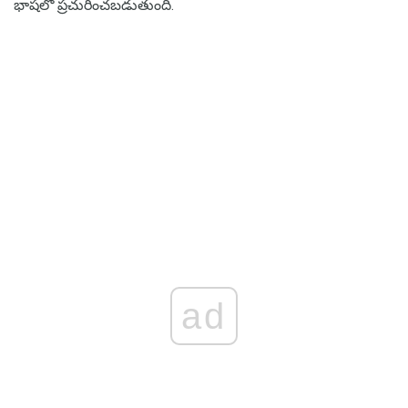
భాషలో ప్రచురించబడుతుంది.
ad