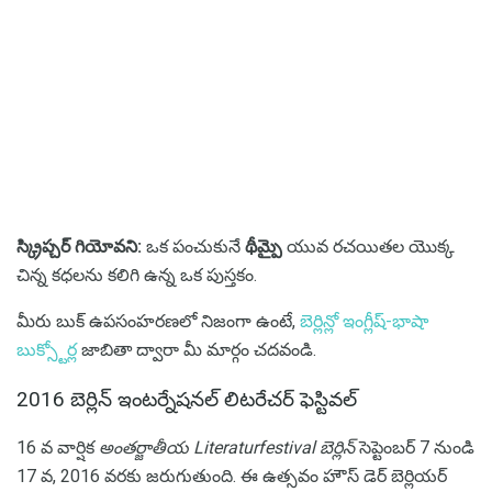
స్క్రిప్చర్ గియోవని:
ఒక పంచుకునే
థీమ్పై
యువ రచయితల యొక్క
చిన్న కధలను కలిగి ఉన్న ఒక పుస్తకం.
మీరు బుక్ ఉపసంహరణలో నిజంగా ఉంటే,
బెర్లిన్లో ఇంగ్లీష్-భాషా
బుక్స్టోర్ల
జాబితా ద్వారా మీ మార్గం చదవండి.
2016 బెర్లిన్ ఇంటర్నేషనల్ లిటరేచర్ ఫెస్టివల్
16 వ వార్షిక
అంతర్జాతీయ Literaturfestival బెర్లిన్
సెప్టెంబర్ 7 నుండి
17 వ, 2016 వరకు జరుగుతుంది. ఈ ఉత్సవం హౌస్ డెర్ బెర్లియర్