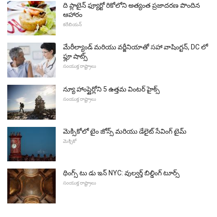
ది ప్లాటైన్ ఫ్యూర్టో రికోలోని అత్యంత ప్రజాదరణ పొందిన
ఆహారం
కరేబియన్
మేరీల్యాండ్ మరియు వర్జీనియాతో సహా వాషింగ్టన్, DC లో
ఫ్లూ షాట్స్
సంయుక్త రాష్ట్రాలు
న్యూ హాంప్షైర్లోని 5 ఉత్తమ వింటర్ హైక్స్
సంయుక్త రాష్ట్రాలు
మెక్సికోలో టైం జోన్స్ మరియు డేలైట్ సేవింగ్ టైమ్
మెక్సికో
థింగ్స్ టు డు ఇన్ NYC: వుల్వర్త్ బిల్డింగ్ టూర్స్
సంయుక్త రాష్ట్రాలు