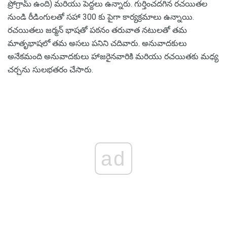
ప్రోగ్రామ్ ఉంది) మరియు పెద్దలు ఉన్నారు. గుర్తించదగిన రచయితల
నుండి రీడింగులతో సహా 300 కు పైగా కార్యక్రమాలు ఉన్నాయి.
రచయితలు జర్మన్ భాషతో పఠనం తరువాత నటులతో తమ
మాతృభాషలో తమ అసలు పనిని చదివారు. అనువాదకులు
అనేకమంది అనువాదకులు హాజరైనవారికి మరియు రచయితకు మధ్య
చర్చను సులభతరం చేసారు.
ad