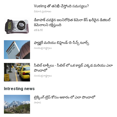
Vueling తో తనిఖీ చేస్తోంది సమస్యలు?
విమాన ప్రయాణం
డీకాపాక్ చవకైన జలనిరోధిత కెమెరా కేస్ ఖరీదైన డిజిటల్
కెమెరాలని రక్షిస్తుంది
టెక్ & గేర్
ఫ్యాక్టరీ మరియు బిహైండ్-ది-సీన్స్ టూర్స్
సంయుక్త రాష్ట్రాలు
సీటెల్ టాక్సీలు - సీటెల్ లో ఒక క్యాబ్ ఎక్కడ మరియు ఎలా
పొందాలో
సంయుక్త రాష్ట్రాలు
Intresting news
ట్రెక్కింగ్ ట్రిప్ కోసం ఆకారం లో ఎలా పొందాలో
సాహస