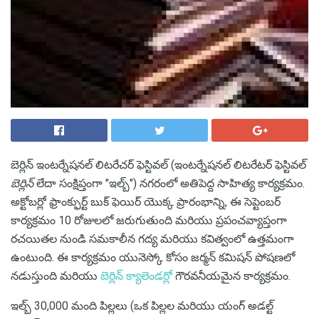
బెర్లిన్ ఇంటర్నేషనల్ లిటరేచర్ ఫెస్టివల్ (ఇంటర్నేషనల్ లిటరేటర్ ఫెస్టివల్
బెర్లిన్
లేదా సంక్షిప్తంగా "ఇల్బ్") నగరంలో అతిపెద్ద సాహిత్య కార్యక్రమం.
అక్టోబర్లో ఫ్రాంక్ఫుర్ట్ బుక్ ఫెయిర్ యొక్క ప్రారంభాన్ని, ఈ సెప్టెంబర్
కార్యక్రమం 10 రోజులలో జరుగుతుంది మరియు ప్రపంచవ్యాప్తంగా
రచయితల నుండి సమకాలీన గద్య మరియు కవిత్వంలో ఉత్తమంగా
ఉంటుంది. ఈ కార్యక్రమం యునెస్కో కోసం జర్మన్ కమిషన్ పోషణలో
నడుస్తుంది మరియు
బెర్లిన్ క్యాలెండర్లో
గౌరవనీయమైన కార్యక్రమం.
ఇల్బ్ 30,000 మంది పిల్లలు (ఒక పిల్లల మరియు యంగ్ అడల్ట్