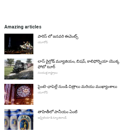
Amazing articles
పారిస్ లో జనవరి ఈవెంట్స్
యూరోప్
లాస్ రైల్రోడ్ మ్యూజియం, బిషప్, కాలిఫోర్నియా యొక్క
ఫోటో టూర్
సంయుక్త రాష్ట్రాలు
సైంటె-ఛాపెల్లే నుండి చిత్రాలు మరియు ముఖ్యాంశాలు
యూరోప్
తాహితీలో పానీయం ఏంటి
ఆస్ట్రేలియా & న్యూజిలాండ్