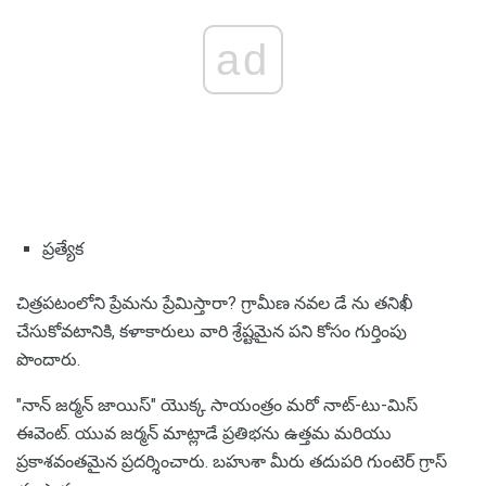
ad
ప్రత్యేక
చిత్రపటంలోని ప్రేమను ప్రేమిస్తారా? గ్రామీణ నవల డే ను తనిఖీ
చేసుకోవటానికి, కళాకారులు వారి శ్రేష్టమైన పని కోసం గుర్తింపు
పొందారు.
"నాన్ జర్మన్ జాయిస్" యొక్క సాయంత్రం మరో నాట్-టు-మిస్
ఈవెంట్. యువ జర్మన్ మాట్లాడే ప్రతిభను ఉత్తమ మరియు
ప్రకాశవంతమైన ప్రదర్శించారు. బహుశా మీరు తదుపరి గుంటెర్ గ్రాస్