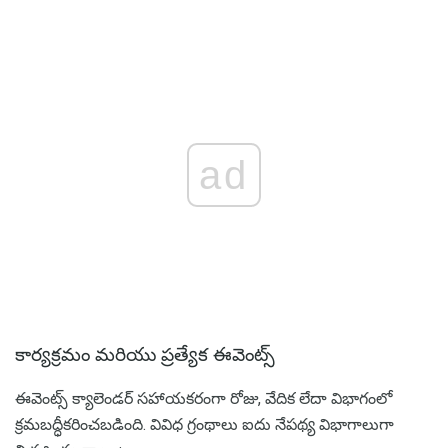
ad
కార్యక్రమం మరియు ప్రత్యేక ఈవెంట్స్
ఈవెంట్స్ క్యాలెండర్ సహాయకరంగా రోజు, వేదిక లేదా విభాగంలో
క్రమబద్ధీకరించబడింది. వివిధ గ్రంథాలు ఐదు నేపథ్య విభాగాలుగా