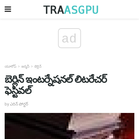
ad
యూరోప్
జర్మనీ
బెర్లిన్
బెర్లిన్ ఇంటర్నేషనల్ లిటరేచర్
ఫెస్టివల్
by ఎరిన్ పోర్టర్