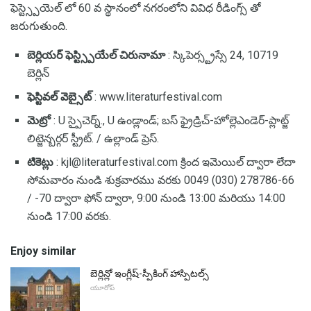
ఫెస్ట్స్పెయెల్ లో 60 వ స్థానంలో నగరంలోని వివిధ రీడింగ్స్ తో
జరుగుతుంది.
బెర్లియర్ ఫెస్ట్స్పియేల్ చిరునామా
: స్కిపెర్స్ట్రస్సే 24, 10719
బెర్లిన్
ఫెస్టివల్ వెబ్సైట్
: www.literaturfestival.com
మెట్రో
: U స్పైచెర్న్., U ఉండ్లాండ్; బస్ ఫ్రైడ్రిచ్-హోల్లెఎండెర్-ప్లాట్జ్
లిట్జెన్బర్గర్ స్ట్రీట్. / ఉల్లాండ్ ప్రెస్.
టికెట్లు
: kjl@literaturfestival.com క్రింద ఇమెయిల్ ద్వారా లేదా
సోమవారం నుండి శుక్రవారము వరకు 0049 (030) 278786-66
/ -70 ద్వారా ఫోన్ ద్వారా, 9:00 నుండి 13:00 మరియు 14:00
నుండి 17:00 వరకు.
Enjoy similar
బెర్లిన్లో ఇంగ్లీష్-స్పీకింగ్ హాస్పిటల్స్
యూరోప్