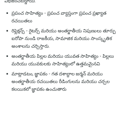
విభజించబడ్డాయి:
ప్రపంచ సాహిత్యం - ప్రపంచ వ్యాప్తంగా ప్రపంచ ప్రఖ్యాత
రచయితలు
రిఫ్లెక్షన్స్ - రైటర్స్ మరియు అంతర్జాతీయ నిపుణులు తూర్పు
ఐరోపా నుండి రాజకీయ, సామాజిక మరియు సాంస్కృతిక
అంశాలను చర్చిస్తారు.
అంతర్జాతీయ పిల్లల మరియు యువత సాహిత్యం - పిల్లలు
మరియు యువకులకు సాహిత్యంలో ఉత్తమమైనవి
మాట్లాడటం, జ్ఞాపకం - గత దశాబ్దాల జర్మన్ మరియు
అంతర్జాతీయ రచయితలు రీడింగులను మరియు చర్చల
కలయికలో జ్ఞాపకం ఉంచుతారు