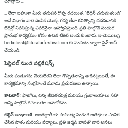
చూస్తారు ...
... లేదా బహుశా మీరు తదుపరి గొప్ప రచయిత. "బెర్లిన్ చదువుతుంది"
అనే విభాగం వారి ఎంపిక యొక్క గద్య లేదా కవిత్వాన్ని చదవడానికి
బెర్లిన్లో నివసిస్తున్న ఎవరినైనా ఆహ్వానిస్తుంది. ప్రతి పాల్గొనే పండుగ
ప్రారంభ కార్యక్రమం కోసం ఉచిత టికెట్ అందుకుంటారు. ఇ-మెయిల్ను
berlinliest@literaturfestival.com కు పంపడం ద్వారా సైన్-అప్
చేయండి.
ఫెస్టివల్ నుండి పబ్లికేషన్స్
మీరు పండుగను చేయలేరని లేదా గొప్పతనాన్ని తాకినట్లయితే, ఈ
కార్యక్రమాన్ని సంగ్రహించే మూడు ప్రచురణలు ఉన్నాయి.
కాటలాగ్
: ఫోటోలు, చిన్న జీవితచరిత్ర మరియు గ్రంథాలయాలు సహా
అన్ని పాల్గొనే రచయితల అవలోకనం.
బెర్లిన్ ఆంథాలజీ
: అంతర్జాతీయ సాహిత్య పండుగ అతిథులు ఎంపిక
చేసిన పాఠం మరియు పద్యాలు. ప్రతి జర్మన్ భాషతో వారి అసలు