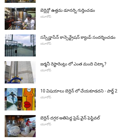
బెర్లిన్లో ఉత్తమ డూనర్ని గుర్తించడం
యూరోప్
సస్సేన్హాసేన్ కాన్సెన్ట్రేషన్ క్యాంప్ సందర్శించడం
యూరోప్
జర్మనీ రెస్టారెంట్లు లో ఎంత మంది చిట్కా?
యూరోప్
10 విషయాలు బెర్లిన్ లో చేయకూడదని - పార్ట్ 2
యూరోప్
బెర్లిన్ దగ్గర అతిపెద్ద ఫ్రెష్ వైన్ ఫెస్టివల్
యూరోప్